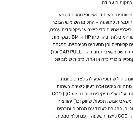
במקומות עבודה.
משותפת. האיחוד האירופי מהווה דוגמא
דוגמאות לתופעה – החל מן השימוש הגובר
יה', שנעזרה באלפי אנשים כדי לייצר אנציקלופדיה ענפה,
עדכנית ומתפתחת, בעשרות שפות שונות ובמעט מאד זמן. החברות העסקיות לא איחרו לזהות את הפוטנציאל, וכמה מן המובילות, בהן, כגון HP ו- IBM, מקדמות
 ומתפתחת, הן מטעמים צרכניים קלאסיים והן מטעמים סביבתיים, המגמה
של צרכנות שיתופית (COLLABORATIVE CONSUMPTUION) המאפשרת חיסכון בהוצאות (אפילו בשיתוף וחלוקה אחרת של משאבי תחבורה – CAR PULL וכו').
יין ציבורי כזה או אחר, בזכות שילוב של
יהול שיתופי הפעולה. לצד ניסיונות
מתהווה בימים אלה רעיון ליצירת רשתות
מומחים לשיתופי פעולה ושותפויות שיפעלו הן במרחבים הפנים ארגוניים והן במרחבים הבין ארגוניים . רשתות אלו יושתתו על בעלי תפקידים שיכונו CCO ( (Chief
בכירים אחרים בארגון (סמנכ"לי משאבי אנוש, תפעול, שיווק וכו') יהוו ציר
ניים, במטרה לעבוד עם מנהלים וגורמים
מקצועיים אחרים לצורך שיפור התוצאות העסקיות על ידי שיפור הממשקים. במסגרת הכשרתם לתפקיד, ילמדו אנשי ה- CCO לייצר השפעה – עם וללא סמכות –