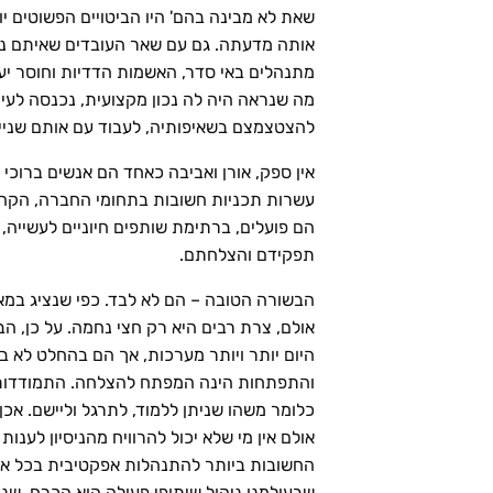
שאת לא מבינה בהם' היו הביטויים הפשוטים י
אותה מדעתה. גם עם שאר העובדים שאיתם נדרש
מתנהלים באי סדר, האשמות הדדיות וחוסר יע
מה שנראה היה לה נכון מקצועית, נכנסה לעי
להצטצמצם בשאיפותיה, לעבוד עם אותם שניים
אין ספק, אורן ואביבה כאחד הם אנשים ברוכי כ
עשרות תכניות חשובות בתחומי החברה, הקהי
הם פועלים, ברתימת שותפים חיוניים לעשייה,
תפקידם והצלחתם.
הבשורה הטובה – הם לא לבד. כפי שנציג במא
אולם, צרת רבים היא רק חצי נחמה. על כן, ה
היום יותר ויותר מערכות, אך הם בהחלט לא 
והתפתחות הינה המפתח להצלחה. התמודדות אפ
כלומר משהו שניתן ללמוד, לתרגל וליישם. אכן, 
אולם אין מי שלא יכול להרוויח מהניסיון לענו
החשובות ביותר להתנהלות אפקטיבית בכל ארג
שבעולמנו ניהול שיתופי פעולה הוא הכרח. שני