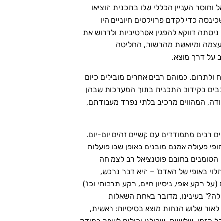
וחוסר העניין הכללי שלו בתכנית הוציאו
נסה כדי לקדם פרויקטים חיוניים היו
ניסתה דווקא להפגין אסרטיביות ולדרוש את
מעצמה ומיואשת מהרשות, החליטה
 על דרך מוצא.
ח ולתרום. כמוהם רבים אחרים מובילים כיום
כבים בקידום התכנית בתוך המערכות שבהן
ודה, המהווים מרכיב בלתי נפרד מעבודתם,
 רבים מתמודדים עם קשיים זהים יום-יום.
פי פעולה אמנם מובנים באופן שבו פועלות
 הטומנים בחובם פוטנציאל רב לצמיחה
י באופי של האדם' – היא דבר נרכש,
ל רקע אופי, ניסיון חיים, רקע תרבותי וכו')
עולה?' בעינינו, מדובר באחת השאלות
לאור שלוש הנחות מוצא בסיסיות: ראשית,
ל הזמן. שלישית, שכולנו יכולים לשפר במידה