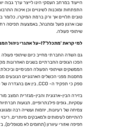
הייעוד במרחב העסקי הינו לייצר ערך גבוה יו
התפתחות ומוכנות לשינויים וכן איכות התרבו
טובים תלויים אך ורק ברמת המיקרו, כלומר בא
שבו ארגון פועל ומתנהל, באמצעות תפיסה רח
שיתופי פעולה.
למי קראת 'מתכלל'?!–על אתגרי ניהול המ
גם השדה החברתי מחייב כיום שיתופי פעולה בר
הפכו הגופים החברתיים בשנים האחרונות מקצו
הממשקים ושיתופי הפעולה הפנימיים וביכולת
מחסנות מפני הכשלים הארגוניים הנובעים ממע
ספק כי תפקיד ה- CCO, בין אם בהגדרה של סמנכ"ל שת"פ או ממונה שיתופי פעולה וממשקים רלוונטי בהחלט גם עבור ארגונים אלה.
בזירה הבין-ארגונית והבין-מגזרית המצב מורכ
עסקיות, גופים פילנתרופיים, תנועות חברתיו
צמיחה של רעיונות, יוזמות ועשייה רבה ומגוונ
להתייחס לעימותים ולמאבקים מיותרים, ריבוי 
חפיפה ואזורי עיוורון (תחומים לא מטופלים),