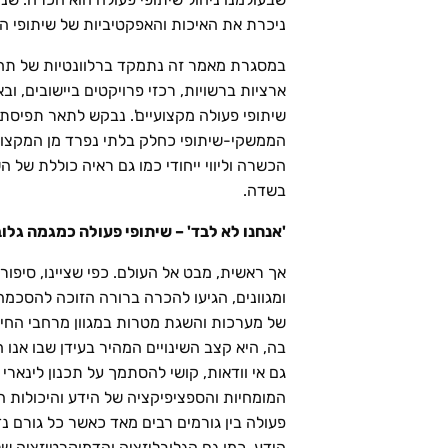
ניכרת את האיכות והאפקטיביות של שיתופי הפ
במסגרת מאמר זה נתמקד ברלוונטיות של תחו
ארציות ברשויות, רכזי פרויקטים ביישובים, וב
שיתופי פעולה מקצועיים'. נבקש לתאר תפיסת
הממשקי-שיתופי כחלק בלתי נפרד מן המקצועיו
הכשרה וליווי ייחודי כמו גם ראיה כוללת של 
בשדה.
'אנחנו לא לבד' – שיתופי פעולה כמגמה גלו
אך ראשית, מבט אל העולם. כפי שציינו, סיפ
ומגוונים, הגיעו להכרה ברורה הזוכה להסכמה
של מערכות והשגת מטרות במגוון מרחבי החיי
בה, היא קצב השינויים המהיר בעידן שבו אנו חי
גם אי וודאות, קושי להסתמך על תכנון לינארי
המומחיות והספציפיקציה של הידע והיכולות ה
פעולה בין גורמים רבים מאד כאשר כל גורם נד
הידע, כמו גם הגלובליזציה והדמוקרטיזציה ש