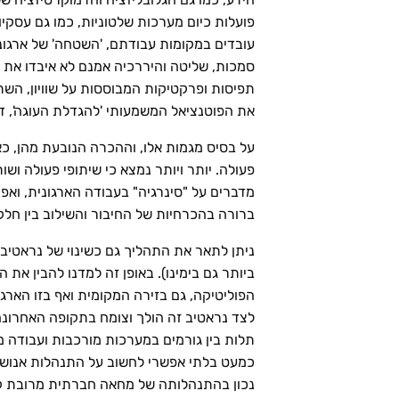
פועלות כיום מערכות שלטוניות, כמו גם עסק
עובדים במקומות עבודתם, 'השטחה' של ארגונים
סמכות, שליטה והיררכיה אמנם לא איבדו את מ
תפיסות ופרקטיקות המבוססות על שוויון, הש
את הפוטנציאל המשמעותי 'להגדלת העוגה', דו
על בסיס מגמות אלו, וההכרה הנובעת מהן, כאמו
פעולה. יותר ויותר נמצא כי שיתופי פעולה וש
מדברים על "סינרגיה" בעבודה הארגונית, וא
ברורה בהכרחיות של החיבור והשילוב בין חלק
ניתן לתאר את התהליך גם כשינוי של נראטיבי
ביותר גם בימינו). באופן זה למדנו להבין את
הפוליטיקה, גם בזירה המקומית ואף בזו הארגונ
לצד נראטיב זה הולך וצומח בתקופה האחרונה '
כמעט בלתי אפשרי לחשוב על התנהלות אנושית 
נכון בהתנהלותה של מחאה חברתית מרובת קולו