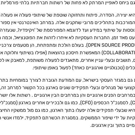
 ביחס לאופיין המרתק לא פחות של רשתות חברתיות בלתי פורמליות 
א יצירה, הסדרה, פיתוח ותחזוקה שוטפת של שיתופי פעולה או פעולה 
מורכבות בתהליכים מרובי שחקנים אלה. במרחב האינטרנטי אין ספור 
 קבצים ובאפליקציות כגון WAZE המבוססות על שיתוף במידע ועד לדוגמא המפורסמת של 'ויקיפד
פיתוח תוכנות בשיטת הקוד הפתוח (OPEN SOURCE PRODUCTION). בעולם הולכת
, תושבים ובעלי עניין אחרים, מתאגדים לפעולה משותפת, למאבק או לקמפ
 (טכנולגיים וארגוניים כאחד) לפעול באופן שיתופי.
 במגזר העסקי בישראל, עם המודעת הגוברת לצורך במומחיות בתחום נ
ועי של מנהלים ובעלי תפקידים שונים בארגון בכל הקשור למרחב זה, 
Collaboration Officer ובדומה למנכ"ל (CEO), לסמנכ"ל הכספים (CFO), כמו גם ול
יא שבעלי תפקידים אלה יפעלו בתוך הארגון, כמו גם מול ממשקיו החיצו
ים בתוך ובין ארגונים.