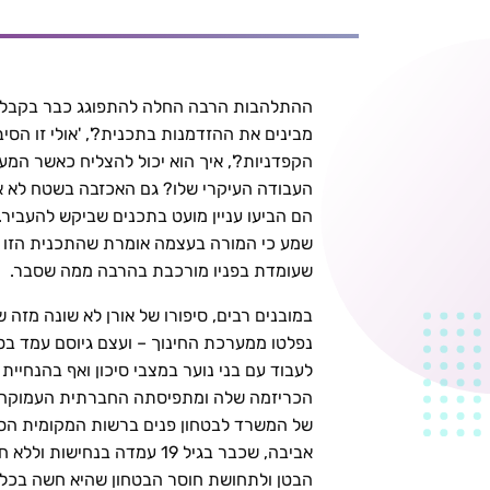
ההתלהבות הרבה החלה להתפוגג כבר בקבלת הפ
מבינים את ההזדמנות בתכנית?', 'אולי זו הסי
הקפדניות?', איך הוא יכול להצליח כאשר ה
העבודה העיקרי שלו? גם האכזבה בשטח לא אי
הם הביעו עניין מועט בתכנים שביקש להעביר
שמע כי המורה בעצמה אומרת שהתכנית הזו מע
שעומדת בפניו מורכבת בהרבה ממה שסבר.
במובנים רבים, סיפורו של אורן לא שונה מזה
נפלטו ממערכת החינוך – ועצם גיוסם עמד בספ
לעבוד עם בני נוער במצבי סיכון ואף בהנחיי
הכריזמה שלה ומתפיסתה החברתית העמוקה. ה
של המשרד לבטחון פנים ברשות המקומית הסמו
אביבה, שכבר בגיל 19 עמדה
הבטן ולתחושת חוסר הבטחון שהיא חשה בכל פע