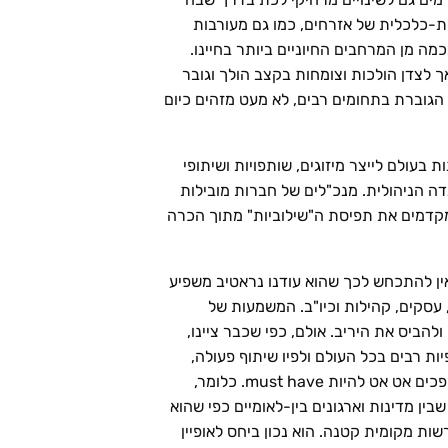
ת-כלכלית של אזרחים, כמו גם מעורבות
מה מן המרחבים החיוניים ביותר בחיינו.
 לצדן הולכות וצומחות בקצב הולך וגובר
הגוברת בתחומים רבים, לא מעט מזהים כיום
 בעולם לייצר מיזוגים, שותפויות ושיתופי
דה הניהולית. מנכ"לים של חברות מובילות
 מקדמים את תפיסת ה"שילוביות" מתוך הכרה
אין להתכחש לכך שהוא עודנו נראטיב משפיע
, עסקים, קהילות וכיו"ב. המשמעות של
להביס את היריב. אולם, כפי שכבר ציינו,
ת רבים בכל העולם ולפיו שיתוף פעולה,
תלות בין גורמים במערכות מורכבות ועבודה משותפת להשגת מטרות, כל אלה אינם רק בגדר nice to have, אלא הופכים אט אט להיות must have. כלומר,
ן מדינות וארגונים בין-לאומיים כפי שהוא
ת מקומית קטנה. הוא נכון ביחס לאופיין