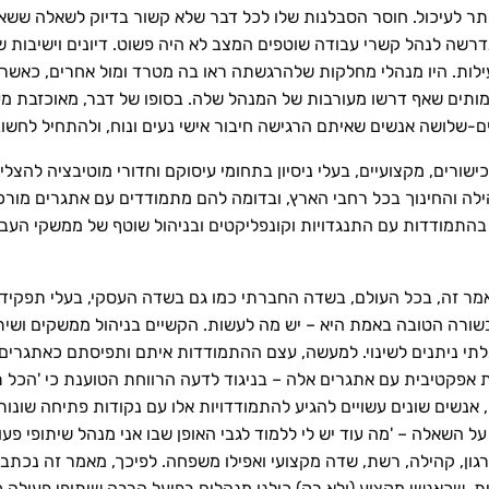
ותר לעיכול. חוסר הסבלנות שלו לכל דבר שלא קשור בדיוק לשאלה ששאל 
ה לנהל קשרי עבודה שוטפים המצב לא היה פשוט. דיונים וישיבות שכי
ילות. היו מנהלי מחלקות שלהרגשתה ראו בה מטרד ומול אחרים, כאשר 
מותים שאף דרשו מעורבות של המנהל שלה. בסופו של דבר, מאוכזבת 
-שלושה אנשים שאיתם הרגישה חיבור אישי נעים ונוח, ולהתחיל לחשוב
ישורים, מקצועיים, בעלי ניסיון בתחומי עיסוקם וחדורי מוטיבציה להצלי
לה והחינוך בכל רחבי הארץ, ובדומה להם מתמודדים עם אתגרים מור
 בהתמודדות עם התנגדויות וקונפליקטים ובניהול שוטף של ממשקי העב
מר זה, בכל העולם, בשדה החברתי כמו גם בשדה העסקי, בעלי תפקידים
בשורה הטובה באמת היא – יש מה לעשות. הקשיים בניהול ממשקים ושיתו
בלתי ניתנים לשינוי. למעשה, עצם ההתמודדות איתם ותפיסתם כאתגרים
קטיבית עם אתגרים אלה – בניגוד לדעה הרווחת הטוענת כי 'הכל תלו
אנשים שונים עשויים להגיע להתמודדויות אלו עם נקודות פתיחה שונות (ע
ת על השאלה – 'מה עוד יש לי ללמוד לגבי האופן שבו אני מנהל שיתופי פ
ון, קהילה, רשת, שדה מקצועי ואפילו משפחה. לפיכך, מאמר זה נכתב 
ת, שכאנשי מקצוע (ולא רק) כולנו מנהלים בפועל הרבה שיתופי פעולה כ