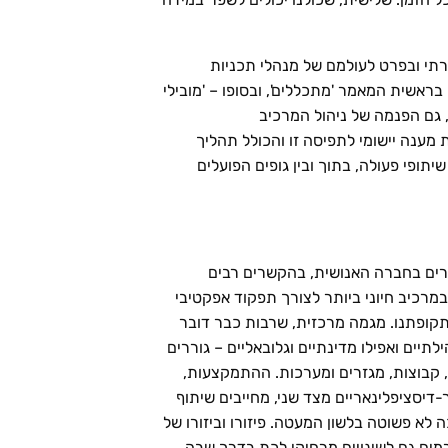
תי ובפרט לעולמם של מנהלי תכניות
 בראשית המאמר 'מתכללים', ובסופו – 'מובילי
 גם הפנמה של ניהול המרכיב
מענה יישומי לתפיסה זו והכולל תהליך
תופי פעולה, בתוך ובין גופים הפועלים
כרים בחברה האנושית, בהקשרים רבים
מרכיב חיוני ביותר לצורך תפקוד אפקטיבי
תקופתנו. מגמה מרכזית, שרבות כבר דובר
לתיים ואפילו מדינתיים וגלובאליים – גוררים
ם, קבוצות, מגזרים ומערכות. ההתמקצעות,
דיסציפלינאריים מצד שני, מחייבים שיתוף
 לא פשוטה בלשון המעטה. פיזורו וביזורו של
מים גם לשינויים מרחיקי לכת בדרך שבה