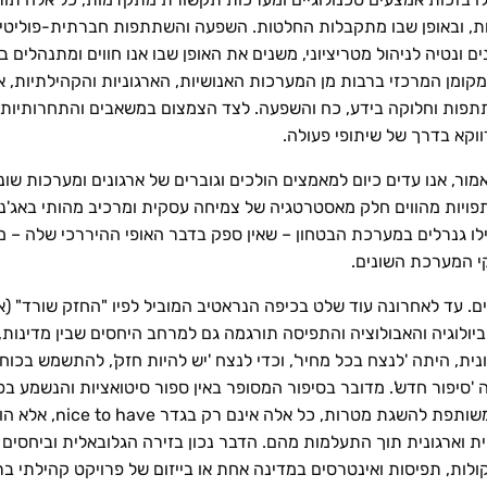
יות, ובאופן שבו מתקבלות החלטות. השפעה והשתתפות חברתית-פוליטי
 ונטיה לניהול מטריציוני, משנים את האופן שבו אנו חווים ומתנהלים בכ
קומן המרכזי ברבות מן המערכות האנושיות, הארגוניות והקהילתיות, אך
תתפות וחלוקה בידע, כח והשפעה. לצד הצמצום במשאבים והתחרותיות 
וקא בדרך של שיתופי פעולה.
ר, אנו עדים כיום למאמצים הולכים וגוברים של ארגונים ומערכות שונות
ותפויות מהווים חלק מאסטרטגיה של צמיחה עסקית ומרכיב מהותי באג'נ
פילו גנרלים במערכת הבטחון – שאין ספק בדבר האופי ההיררכי שלה –
י המערכת השונים.
ם. עד לאחרונה עוד שלט בכיפה הנראטיב המוביל לפיו "החזק שורד" (
 הביולוגיה והאבולוציה והתפיסה תורגמה גם למרחב היחסים שבין מדינות
ית, היתה 'לנצח בכל מחיר', וכדי לנצח 'יש להיות חזק', להתשמש בכוח ו
סיפור חדש'. מדובר בסיפור המסופר באין ספור סיטואציות והנשמע בפיו
וארגונית תוך התעלמות מהם. הדבר נכון בזירה הגלובאלית וביחסים שבי
ת, תפיסות ואינטרסים במדינה אחת או בייזום של פרויקט קהילתי ברשו