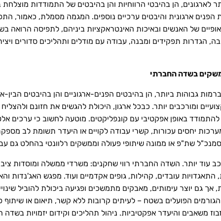
תר לארגונים, הן בהיבטי הרווחיות והן בהיבטים של התמודדות מוצלחת ב
ת הפנים ארגונית והיבטים ערכיים נוספים. המגמה מסמלת, כאמור, הת
ופיים של האנשים ובאיכות האינטראקציות ביניהם, לתפיסה הרואה בשית
בה, הגדרות תפקידים ומבנה, עבודה עם מודלים ותהליכים סדורים ויצ
משקים בשדה החברתי
מות גבוהות ביותר, הן בהיבטים הפנים-ארגוניים והן בהיבטים הבין-ארג
עיים ומורכבים יותר. כבכל ארגון, היכולת להגשים את חזונם ולהצליח
 להתמודד באופן אפקטיבי עם קונפליקטים. מוטעה לחשוב כי ערכים אל
רכות יחסים עכורות, קשרי עבודה לקויים או היעדר תשומת לב מספקת ל
ב עוד יותר. השדה החברתי רווי שחקנים: משרדי ממשלה ומוסדות ציבור
ת, התאגדויות עובדים, קהילות, גופים אקדמיים ועוד. מפגש האג'נדות 
ת, אך גם יוצר עימותים, מאבקים מתמשכים ופגיעה ביכולת להוביל שינויי
הגורמים הפועלים בשטח – לעיתים קרובות ללא קשר, תיאום או שיתוף פע
 בזבוז משאבים והיעדר אפקטיביות. ניהול תהליכים וקידום יזמויות בש