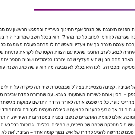
נים הצוננת של מנהל אגף החינוך בעירייה ובמפגש הראשון עם מנהלו
בה שגרמה לקודמי לעזוב כל כך מהר?' והוא בכלל חשב שמדובר היה בענ
מערכת עצמה מצרה כך את צעדיו ומאפשרת לו מרחב פעולה מצומצם כל 
חרה לבוא. לערב החגיגי שהכין עם הצוות הקטן שלו לקראת פתיחת שנת
. מאחד מהם הבין שהוא מעדיף שבנו יתרכז בלימודים ושבית הספר ית
יקה ומכבידה, ולכן היא בכלל לא מבינה מה הוא עושה כאן. השנה עוד
 של אביבה, קצינה מצטיינת בצה"ל שבמסגרת שירותה פיקדה על חיילים 
ק – והכין אותם לשירות משמעותי בצבא. עם שחרורה למדה אביבה סוצי
ת מדריכי נוער. כל מי שפגש אותה לאורך הדרך התרשם עמוקות מגישתה 
יה זה אך טבעי להענות להצעה שקיבלה מעמית לעבודה ולהתמודד על 
כה. אולם לעומת האתגרים שניצבו בפניה במסדרונות העירייה, היתה ה
 בנחישות וללא חשש מול מחלקה שלמה של חיילים, שהמילים 'כללים' ו'גבולות' כל
ם שנדרשה להגיע לחדרו של איש נמוך קומה אחד – הגזבר. 'את לא זזה