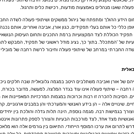
עולה שאנו מנהלים באמצעות מודעות, רכישת כלים ותרגול.
ם הידע ההולך ומתפתח של ניהול ממשקים ושיתופי פעולה לשדה החבר
אופן כללי כל אותם בעלי תפקידים, כגון אורן, אביבה ואחרים, אותם נכנה
 תפקיד הכוללת לצד המקצועיות ברמת התכנים ותחום העיסוק הנושאי,
ת של 'המתכלל'. בתוך כך, נציג מודל ראשוני של תפקיד, המבקש לתת 
השדה החברתי במרחב של שיתופי פעולה וחיבור לרשת רחבה של מובילי שי
באלית
וריהם של אורן ואביבה משתלבים היטב במגמה גלובאלית שבה חלקים ני
 רחבה – שיתוף פעולה אינו עוד בגדר המלצה. למעשה, מדובר בכורח, ב
ם. הסיבות להכרה זו רבות וכרוכות במגמות המרכזיות המאפיינות את 
ים. שינויים אלה – הן בידע האנושי והמערכתי והן במבנים ארגוניים, קהי
 וצורך בגמישות רבה. מגמה נוספת, הינה תלות גדלה והולכת בין יחידי
אנושיות מצד אחד, לצד מורכבות הבעיות והצורך לספק פתרונות אינטר-
רש לתרום את ערכו המוסף הייחודי. התיאום בין גורמים אלה הוא מלאכה
לו בזכות אמצעים טכנולוגיים ומערכות תקשורת מתקדמות, כל אלה תור