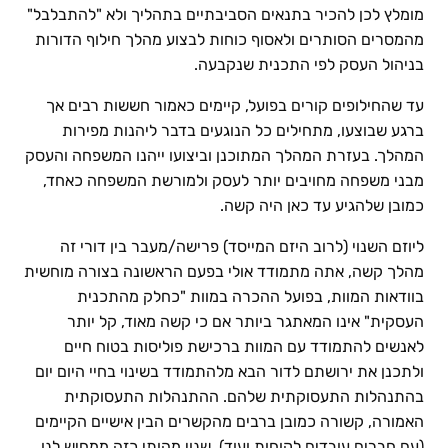
מומלץ לכן להכיר בתנאים הסביבתיים בתהליך ולא "להתבלבל"
מהמסרים הסותרים ולאסוף כוחות לבצוע מהלך חילוף הדורות
בניהול העסק לפי התכנית שנקבעה.
עד שהחילופים קורים בפועל, קיימים כאמור חששות רבים אך
ברגע שבוצעו, מתחילים כל הנוגעים בדבר ליהנות מפירות
המהלך. בעזרת המהלך המתוכנן וביצועו ייהנו המשפחה והעסק
מבני משפחה מחויבים יותר לעסק ולמורשת המשפחה כאחד,
כמובן שלהגיע עד כאן היה קשה.
ליוזם השנוי (לרוב היזם המייסד) פרישה/מעבר בין דורי זה
מהלך קשה, אתה מתמודד אולי בפעם הראשונה בצורה מוחשית
בוודאות המוות, בפועל ההכרה במוות "כחלק מהתכנית
העסקית" אינו המאתגר ביותר אם כי קשה מאוד, קל יותר
לאנשים להתמודד עם המוות ברכישת פוליסות בטוח חיים
ולתכנן את ירושתם לדור הבא מלהתמודד בשינוי בחיי היום יום
בהתנהלות התעסוקתית שלהם. ההתנהלות התעסוקתית
האמורה, קשורה כמובן ברבים מהקשרים הבין אישיים הקיימים
(עם חברים עובדים לקוחות ועוד). שנוי מהותי כזה ממחיש לנו