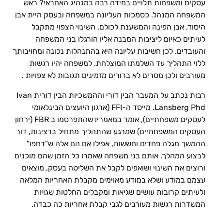
עסקים ומשפחות תלויים במידה רבה במנהיג האחראי? ראש
המשפחה המנהל. כסמכות העליונה במשפחה ובעסק היית אבן
היסוד, אבן הפינה והמשענת לכולם. השינוי הצפוי מתקבל
לעיתים כאיום ליציבות המבנה אליו הורגלו בני המשפחה
והעובדים. לכן חשיבות עליונה היא בהתנהלות נכונה ומחויבותך
ללוי התהליך עד השלמתו המוצלחת. למשפחה יהיו רגשות
מעורבים ולכן מסרים לא ברורים מזמינים תגובות לא צפויות .
רבות נכתב על המעבר הבין דורי וההמשכיות הבין דורית Ivan
Lansberg Phd. מייסד ה-FFI (ארגון היועצים הבינלאומי
לעסקים משפחתיים), אומר במאמריו שהתפרסמו ב FBR (ירחון
העסקים המשפחתיים) שמרגע שהתהליך מתחיל ברצינות, דור
ההמשך מגלה פחדים וחששות, אפילו אם הם אלה ש"דחפו"
לבצוע המהלך. אותם בני משפחה שאמרו כל הזמן שהם מוכנים
ורוצים את השינוי ושואפים לקבל את השליטה בעסק, מוצאים
עצמם במודע ושלא במודע מאוימים מקבלת האחריות המלאה
ולעיתים קרובות עושים שגיאות ומקבלים החלטות שגויות
המשדרות רגשות מעורבים לגבי קבלת אחריות כה כבדה.