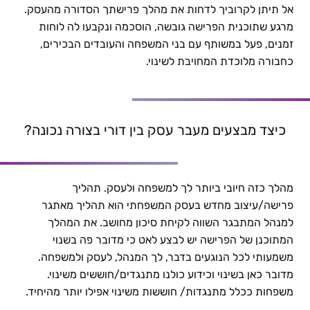
אל תיתן לקרוביך לדחות את מהלך פרישתך הסדורה מהעסק.
העברה בין דורית סדורה בעסק המשפחתי | ד"ר נאוה
מרגע שתוכנית הפרישה גובשה, הוסכמה ונקבעו לה לוחות
מיכאל-צברי
זמנים, פעל במשותף עם בני המשפחה והעובדים הבכירים,
כחבורה מלוכדת המחויבת לשינוי.
כיצד מבצעים מעבר עסק בין דורי בצורה נכונה?
מהלך כזה חיובי ביותר לך למשפחה ולעסק. תהליך
פרישה/עיצוב מחדש בעסק המשפחתי הוא תהליך מאתגר
למנהל המתבגר השווה לקיחת סיכון מחושב. את המהלך
המתוכנן של הפרישה יש לבצע לאט כי מדובר פה בשנוי
משמעותי לכל הנוגעים בדבר, לך המנהל, לעסק ולמשפחה.
מדובר כאן בשינוי וכידוע כולנו מתנגדים/חוששים משינוי.
משפחות ככלל מתנגדות/ חוששות משינוי אפילו יותר מהיחיד.