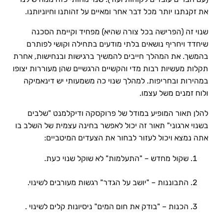
את זקנתנו יותר מכל דבר אחר ומאיים על זהותנו וחיוניותנו.
שנוי זה (הפרישה בכל צורה שהיא) מפחיד וקיימת הסכנה
שיחדד ויחריף נושאים בלתי מודעים בתחילה וקושי לפותרם
בהמשך. את המהלך חייבים להמשיך ברגישות ובנחישות, אחרת
תקלות מעשיות רבות מדי והקשיים הרגשיים שהן מעוררות יצופו
במהירות ובחריפות. למהלך שנוי כה משמעותי יש דינאמיקה
ולוח זמנים משל עצמו.
להלן תאור המופיע במודל של פרוקסקה ודיקלמנט "שלבים
בשנוי ארגוני" תאור זה יכול לאפשר בחינה עצמית של השלב בו
אתה נמצא ויכול לעזור לבחור את הצעדים המיטביים:
שקול מחדש – "התעלמות" לא שוקל שנוי כעת.
התבוננות – "יושב על הגדר" רגשות מעורבים לשינוי.
הכנות – "בודק את חום המים" ניסיונות קלים לשינוי .