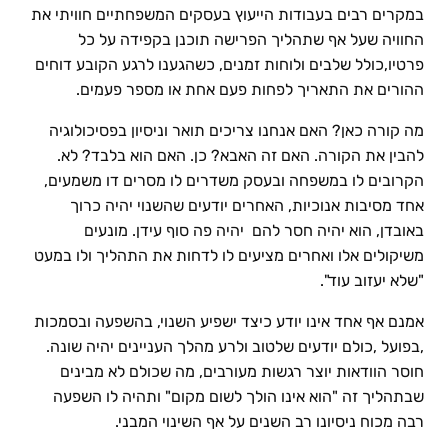
במקרים רבים בעבודות הייעוץ בעסקים המשפחתיים חוויתי את
החוויה שעל אף שתהליך הפרישה תוכנן בקפידה על כל
פרטיו,כולל שלבים ולוחות זמנים, כשהגענו לרגע הקובע דוחים
ההורים את התאריך לפחות פעם אחת או מספר פעמים.
מה קורה כאן? האם אנחנו צריכים תואר וניסיון בפסיכולוגיה
להבין את הקורה. האם זה האבא? כן. האם הוא בלבד? לא.
הקרובים לו במשפחה ובעסק משדרים לו מסרים דו משמעים,
אחד מסיבות אנוכיות, האחרים יודעים שהשנוי יהיה כרוך
באובדן, הוא יהיה חסר להם יהיה פה סוף עידן. מונעים
משיקולים אלו ואחרים מציעים לו לדחות את התהליך ולו במעט
"שלא יעזוב עוד".
אמנם אף אחד אינו יודע כיצד ישפיע השנוי, בהשפעה ובסמכות
,בפועל ,כולם יודעים שלטוב ולרע מהלך העניינים יהיה שונה.
חוסר הוודאות יוצר רגשות מעורבים, מה שכולם לא מבינים
שבתהליך זה "הוא אינו הולך לשום מקום" ותהיה לו השפעה
רבה מכוח ניסיונו רב השנים על אף השינוי המבני.