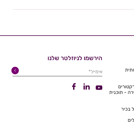
הירשמו לניוזלטר שלנו
תית
אימייל*
קישור ללינקדין
קישור לפייסבוק
קטורים
קישור ליוטיוב
רה - תוכנית
 בכיר
ים