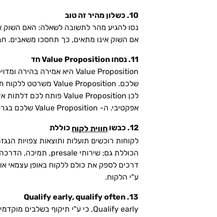
10. כשלון מהיר זה טוב
נסו להגיע מהר לתשובה לשאלה: האם השוק אלי
אם השוק אינו מתאים, כך תחסכו משאבים. חבר
11. נסחו Value Proposition חד
Value Proposition היא אמי
אפקטיבי. ה- Value Proposition שלכם בגרסה התמציתית שלו (משפט או שנים) צריך להופיע בדף הבית של האתר שלכם.
12. כבשו
כוללת
חווית לקוח
לקוחות רוכשים תועלות ותוצאות צפויות הנגז
הכוללת גם; שירותי e
ע"י הלקוח.
13. Qualify early, qualify often
Qualify early, כי ע"י תיקוף בש