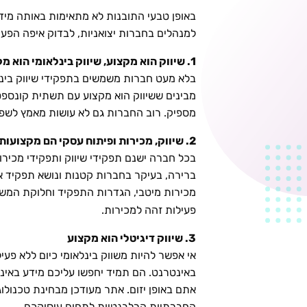
באופן טבעי התובנות לא מתאימות באותה מיד
למנהלים בחברות יצואניות, לבדוק איפה הפעי
1. שיווק הוא מקצוע, שיווק בינלאומי הוא מקצוע
בלא מעט חברות משמשים בתפקידי שיווק בינל
מבינים ששיווק הוא מקצוע עם תשתית קונספטו
מספיק. רוב החברות גם לא עושות מאמץ לשפר 
2. שיווק, מכירות ופיתוח עסקי הם מקצועות שונים
בכל חברה ישנם תפקידי שיווק ותפקידי מכירו
ברירה, בעיקר בחברות קטנות ונושא תפקיד אחד
מכירות מיטבי, הגדרות התפקיד וחלוקת המשימ
פעילות זהה למכירות.
3. שיווק דיגיטלי הוא מקצוע
אי אפשר להיות משווק בינלאומי כיום ללא פע
באינטרנט. הם תמיד יחפשו עליכם מידע באינ
אתם באופן יזום. אתר מעודכן מבחינת טכנולו
החברתיות הרלבנטיות לתחום עיסוקכם.