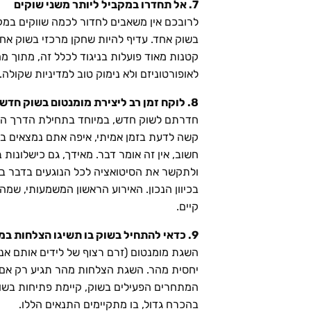
7. אל תחדרו במקביל ליותר משני שוקים
לרובכם אין משאבים לחדור לכמה שווקים במק
בשוק אחד. עדיף להיות שחקן מרכזי בשוק אחד
קטנות מאוד פועלות בניגוד לכלל זה, מתוך מח
לאופורטוניזם ולא נימוק טוב למדיניות שקולה.
8. לוקח זמן רב ליצירת מומנטום בשוק חדש
חדרתם לשוק חדש, במיוחד בתחילת הדרך ה – visibility (תנאי הראות) לא טוב
קשה לדעת בזמן אמיתי, איפה אתם נמצאים בת
חשוב, אין זה אומר דבר. מאידך, גם כישלונ
ולתקשר את הסיטואציה לכל הנוגעים בדבר בתו
בכיוון הנכון. האירוע הראשון המשמעותי, שמ
קיים.
9. כדאי להתחיל בשוק בו תשיגו הצלחות במהירות ובעלות סבירה
השגת מומנטום (זרם רצוף של לידים אותם אנו
יחסית מהר. השגת הצלחות מהר תגיע רק אם 
המתחרים הפעילים בשוק, קיימת פתיחות בשוק
בהכרח גדול, בו מתקיימים התנאים הללו.