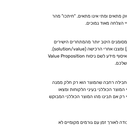
ק מתאים ומתי אינו מתאים. "חיתכו" מהר
 הצלחה מאוד נמוכים.
קוחות מסומנים היטב יותר מהמתחרים הישירים
שלכם. Value Proposition משרטט ללקוח תמונה ברורה של השיפור הצפוי בין מצבו לפני הרכישה (problem/pain) ומצבו אחרי הרכישה (solution/value).
לכן Value Proposition פותח לכם דלתות אצל לקוחות, כי הלקוח מעוניין לשמוע עליכם ועל המוצר. השקיעו מאמץ באיסוף מידע לשם ניסוח Value Proposition
ם בחבילה רחבה שהמוצר הוא רק חלק ממנה
 מרכיבי המוצר הכוללני בעיני הלקוחות ומצאו
ם שותפים מקומיים. ה- Value Proposition שלכם יהיה אפקטיבי רק אם תבינו מהו המוצר הכוללני המבוקש
עבודה לאורך זמן עם גורמים מקומיים לא