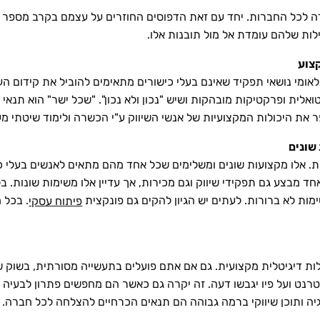
ה לכל החברות. יחד עם זאת הדפוסים החוזרים על עצמם בקרב מספר חב
לות שלהם עומדת אל מול תובנות אלו.
אומי נושאי תפקיד שאינם בעלי כישורים מתאימים להוביל את קידום ה
אלית ופרקטיקות מובהקות ושיש "נכון ולא נכון". "שכל ישר" הוא תנא
את היכולות המקצועיות של אנשי השיווק ע"י הכשרה ולימוד שיטתי מע
ת. אלו מקצועות שונים ומשלימים שכל אחד מהם מתאים לאנשים בעלי כיש
 מבצע גם תפקידי שיווק וגם מכירות, אך עדיין אלו משימות שונות. ב
ות לא ברורות. לעתים יש הגיון להקים גם פונקצית
. בכל 
פיתוח עסקי
ילות דיגיטלית מקצועית. גם אם אתם פועלים בתעשייה מסורתית, בשוק 
טרנט ועל פיו יגבשו דעה. זה יקרה גם כאשר הם מחפשים פתרון לבעיה
גיה ותוכן שיווקי ברמה גבוהה הם תנאים הכרחיים להצלחה לכל חברה. ב