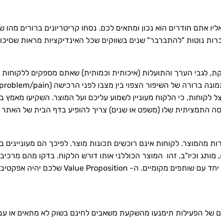
ו אתם חודרים הוא נכון ומתאים לכם. נסחו קריטריונים ברורים מהו שו
ות נוטות "להתברבר" שנים בשווקים שכל האינדיקציות מראות שסיכויי
רה בהירה ומדויקת, לגבי הערך והתועלות (איכותית וכמותית) שאתם מספקים לל
רות מהמוצר. לקוחות אינם רוכשים תכונות מוצר. לפיכך הם מעונייני
presal, תמיכה, הדרכה, מותג וכיו"ב. זהו המוצר הכוללני אותו דורש הלקוח. בדקו מהם
דרכים לספק את כולם ללקוח באופן עצמאי או יחד ע
לבים מוקדמים של הפעילות תימנעו מהשקעת משאבים לחינם בשוק לא מתאים או 