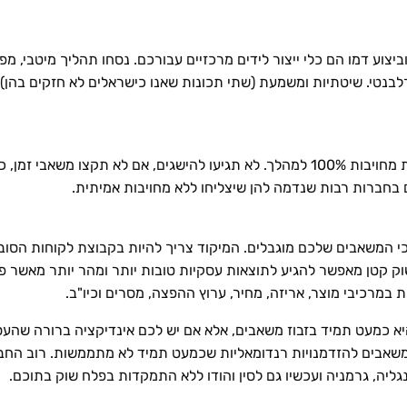
ביצוע דמו הם כלי ייצור לידים מרכזיים עבורכם. נסחו תהליך מיטבי, מ
בנטי. שיטתיות ומשמעת (שתי תכונות שאנו כישראלים לא חזקים בהן) מ
חברות שפונות לאפיק הבינלאומי חייבות להיות מחויבות 100% למהלך. לא תגיעו להישגים
 בחברות רבות שנדמה להן שיצליחו ללא מחויבות אמיתית.
כי המשאבים שלכם מוגבלים. המיקוד צריך להיות בקבוצת לקוחות הסוב
 קטן מאפשר להגיע לתוצאות עסקיות טובות יותר ומהר יותר מאשר פיז
מרכיבי מוצר, אריזה, מחיר, ערוץ ההפצה, מסרים וכיו"ב.
יא כמעט תמיד בזבוז משאבים, אלא אם יש לכם אינדיקציה ברורה שהע
משאבים להזדמנויות רנדומאליות שכמעט תמיד לא מתממשות. רוב החב
גליה, גרמניה ועכשיו גם לסין והודו ללא התמקדות בפלח שוק בתוכם.