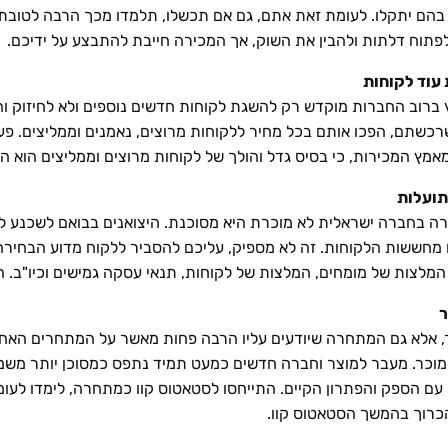
ים בהם יתקלו. לעומת זאת אתם, גם אם תכשלו, תלמדו מכך הרבה לטוב
 לפתוח דלתות ולהבין את השוק, אך המכירה חייבת להתבצע על ידיכם.
רוב החברות מוקדש רק להשגת לקוחות חדשים נוספים ולא לחיזוק והע
כשתם, הפכו אותם בכל מחיר ללקוחות מרוצים, נאמנים וממליצים. פע
אמץ המכירות, כי בסיס גדל והולך של לקוחות מרוצים וממליצים הוא 
בחירה בחברה ישראלית לא מוכרת היא מסוכנת. היצואנים בבואם לשכנע
מחששות הלקוחות. זה לא מספיק, עליכם להסביר ללקוח מדוע הבחירה 
, אלא גם המתחרה שיודעים עליו הרבה פחות מאשר על המתחרים האח
וכר. מעבר למוצר וחברה חדשים כמעט תמיד נתפס כמסוכן יותר משמיר
עם הספק והפתרון הקיים. התייחסו לסטאטוס קוו כמתחרה, לימדו לעומ
כרוך בהמשך הסטאטוס קוו.