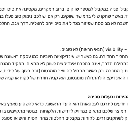
ביל. פניה במקביל למספר שווקים, ברוב המקרים, מקטינה את סיכוייכ
, מאשר שחקן שולי בחמישה שווקים. רק אם יש לכם נימוק טוב פעלו בני
שבה לא מבוססת שפיזור מגדיל את סיכוייהם להצליח. דרך אגב, החלטה 
ים.
הליך החדירה. גם כאשר יש אינדיקציות חיוביות כמו עסקה ראשונה שה
ות בתחילת הדרך, אינם בהכרח אינדיקציה לשוק לא מתאים. תפקיד המנ
ך החברה. רק כאשר מתחיל להיווצר מומנטום (זרם רצוף של לידים, או
הווה אינדיקציה להתחלת מומנטום, הוא קניה חוזרת של לקוח או קניה
 יודעים לתרגם לעסקאות) הוא היעד הראשוני. כדאי להשקיע מאמץ באי
המוצר שלכם מתאים במדויק לדרישות הלקוחות ובנוסף מתקיימים בו ה
 לשחקנים זרים, לקוחות מקבלים החלטות מהר יחסית והיצואן מסוגל ל