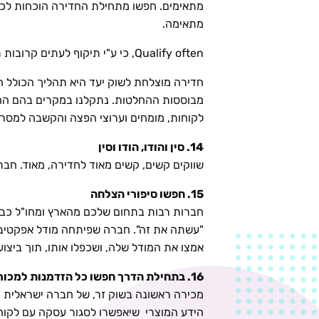
מתאימים. חפשו מתחילת החדירה הוכחות לכ
מתאימה.
Qualify often, כי ע"י תיקוף לעתים קרובות תזהו מהר שינויים בנסיבות העסקיות ותמנעו מהסתמכות על הנחות שאינן תקפות כבר.
חדירה מוצלחת לשוק יעד היא תהליך הכולל ה
מבוססות ההחלטות. נתקלנו במקרים בהם הח
לקוחות, מומחים וערוצי הפצה והקשבה למסרי
14. סין והודו, הודו וסין
שווקים קשים, קשים מאוד לחדירה, מאוד. חבר
15. חפשו סיפורי הצלחה
חברות רבות בתחום שלכם מהארץ ומחו"ל כבר נ
"עשתה את זה". חברה שפיתחה מודל אפקטיבי ל
אמצו את המודל שלה, ושכפלו אותו, תוך ביצו
16. בתחילת הדרך חפשו כל הזדמנות למכור ישירות ללקוחות בשוק היעד
מכירה ראשונה בשוק זר, של חברה ישראלית ק
הידע המוצרי שיאפשרו לסגור עסקה עם לקוח זר