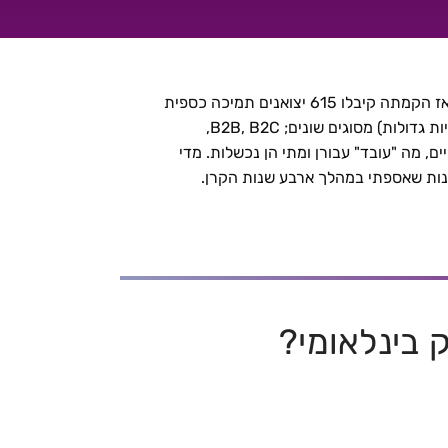
קרן "כסף חכם" שהוקמה ומנוהלת ע"י משרד הכלכלה תומכת כספית בחברות יצואניות. הקרן הוקמה בסוף 2014 ומאז הקמתה קיבלו 615 יצואנים תמיכה כספית
למימון פעילות שיווק בחו"ל. ב – 2018 קיבלו תמיכה 165 חברות. במסגרת הקרן אנו תומכים בחברות (רובן אינן יצואניות גדולות) מסוגים שונים; B2B, B2C,
מה "עובד" עבורן ומתי הן נכשלות. מדי
ות שאספתי במהלך ארבע שנות הקרן.
 בינלאומי?