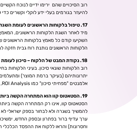
רוב הסיכויים שהם ירימו ידיים לנוכח הקשי
להיעזר בגורמים בעלי ידע לוקלי וקשרים כדי
17. טיפול בלקוחות הראשונים לעומת השגת עוד לקוחות
מיד לאחר השגת הלקוחות הראשונים, המאמץ ב
השקיעו קודם כל מאמץ בלקוחות הראשונים שר
הלקוחות הראשונים נותנת רוח גבית חזקה למ
18. נקודת המבט של הלקוח – סיכון לעומת תועלות
רוב הלקוחות שונאי סיכון. בעיני הלקוחות 
יתרונותיהם (בעיקר ברמת המוצר) ומתעלמים 
אלמנטים "מפחיתי סיכון" כמו ROI Analysis, המלצות של מומחים, המלצות של לקוחות, תנאי עסקה גמישים וכיו"ב. התחילו מייד לייצר "מפחיתי סיכון".
19. הסטאטוס קוו הוא המתחרה הקשה ביותר
הסטאטוס קוו, אינו רק המתחרה הקשה ביותר
להמשיך בשגרה ולא לבחור בספק ישראלי לא מ
ערך עדיף ברור בפתרון ובספק החדש, ימשיכו 
וחסרונות) והראו ללקוח את ההפסד הכלכלי ה