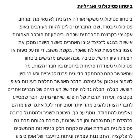
ביטחון פסיכולוגי ואג׳יליות
ביטחון פסיכולוגי משקף אווירה ארגונית לא מאיימת ומרחב
פסיכולוגי בטוח, שבו החברים יכולים להיות מעורבים באופן
אקטיבי בקבוצה החברתית שלהם. ביטחון זה מורכב מאמונות
אישיות בנוגע ל״כיצד יגיבו האחרים כאשר מישהו מסכן את
עצמו באמצעות שאילת שאלה, בקשת משוב, דיווח על טעות או
הצעת רעיון חדש״. סביבה שבה אנשים מרגישים ביטחון
פסיכולוגי מעודדת פתיחות ביחסים בין חברי הצוות, מה
שמאפשר להם להתמקד בדיונים פרודוקטיביים ולא בניסיון
לשמור או לגונן על עצמם. הדבר מאפשר החלפת רעיונות באופן
חופשי, קבלה והכלה גדולה יותר של דעותיהם של חברים אחרים
בקבוצה, ועידוד תרבות של חיפוש ושיתוף מידע, דבר שמסייע
לחברי הצוות להגיב מהר יותר וטוב יותר לכל אתגר שעימו הם
נאלצים להתמודד. נוסף על כך, היכולת לשפר ולהסתגל כרוכה
בלמידה הן מהצלחות והן מכישלונות, סביבה בטוחה מבחינה
פסיכולוגית מעודדת אנשים לקחת חלק בניסיונות מתמשכים
לרפלקציה, התבוננות עצמית וניתוח בדיעבד של אופן ביצוע