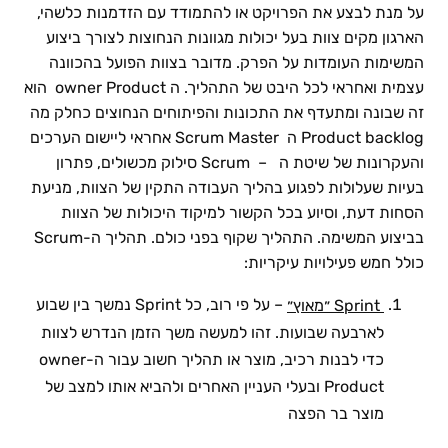
על מנת לבצע את הפרויקט או להתמודד עם הזדמנות כלשהי,
הארגון מקים צוות בעל יכולות מגוונות הנחוצות לצורך ביצוע
המשימות העומדות על הפרק. מדובר בצוות הפועל בהכוונה
עצמית ואחראי לכל היבט של התהליך. ה owner Product הוא
זה שבונה ומתעדף את התכונות והפיתוחים הנחוצים כחלק מה
Product backlog ה Scrum Master אחראי ליישום הערכים
והעקרונות של שיטת ה – Scrum סילוק מכשולים, פתרון
בעיות שעלולות לפגוע בהליך העבודה התקין של הצוות, מניעת
הסחות דעת, וסיוע בכל הקשור למיקוד היכולות של הצוות
בביצוע המשימה. התהליך שקוף בפני כולם. תהליך ה-Scrum
כולל חמש פעילויות עיקריות:
– על פי רוב, כל Sprint נמשך בין שבוע
Sprint ״מאוץ״
לארבעה שבועות. זהו למעשה משך הזמן הנדרש לצוות
כדי לבנות רכיב, מוצר או תהליך חשוב עבור ה-owner
Product ובעלי העניין האחרים ולהביא אותו למצב של
מוצר בר הפצה