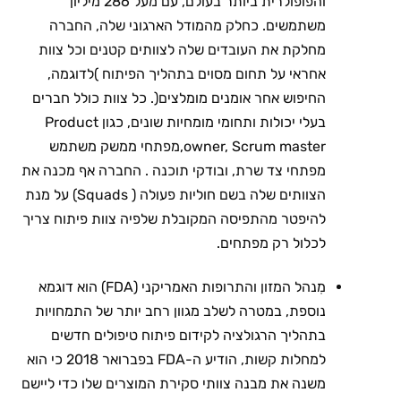
והפופולרית ביותר בעולם, עם מעל 286 מיליון
משתמשים. כחלק מהמודל הארגוני שלה, החברה
מחלקת את העובדים שלה לצוותים קטנים וכל צוות
אחראי על תחום מסוים בתהליך הפיתוח )לדוגמה,
החיפוש אחר אומנים מומלצים(. כל צוות כולל חברים
בעלי יכולות ותחומי מומחיות שונים, כגון Product
owner, Scrum master,מפתחי ממשק משתמש
מפתחי צד שרת, ובודקי תוכנה . החברה אף מכנה את
הצוותים שלה בשם חוליות פעולה ( Squads) על מנת
להיפטר מהתפיסה המקובלת שלפיה צוות פיתוח צריך
לכלול רק מפתחים.
מִנהל המזון והתרופות האמריקני (FDA) הוא דוגמא
נוספת, במטרה לשלב מגוון רחב יותר של התמחויות
בתהליך הרגולציה לקידום פיתוח טיפולים חדשים
למחלות קשות, הודיע ה-FDA בפברואר 2018 כי הוא
משנה את מבנה צוותי סקירת המוצרים שלו כדי ליישם