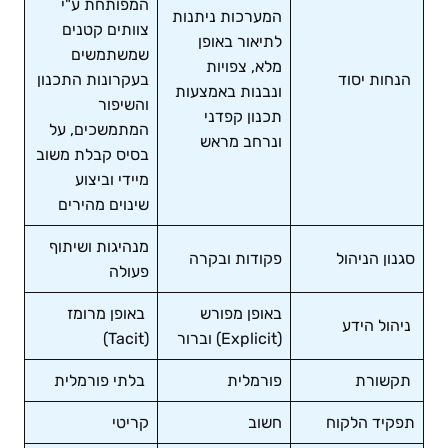
המפותחת ע"י
המערכות ניתנות
צוותים קטנים
לתיאור באופן
שמשתמשים
מלא, צפויות
הנחות יסוד
בעקרונות התכנון
ונבנות באמצעות
והשיפור
תכנון קפדני
המתמשכים, על
ונרחב מראש
בסיס קבלת משוב
מיידי וביצוע
שינוים מהירים
מנהיגות ושיתוף
סגנון הניהול
פקודות ובקרה
פעולה
באופן מפורש
באופן מרומז
ניהול הידע
(Explicit) וברור
(Tacit)
תקשורת
פורמלית
בלתי פורמלית
תפקיד הלקוח
חשוב
קריטי