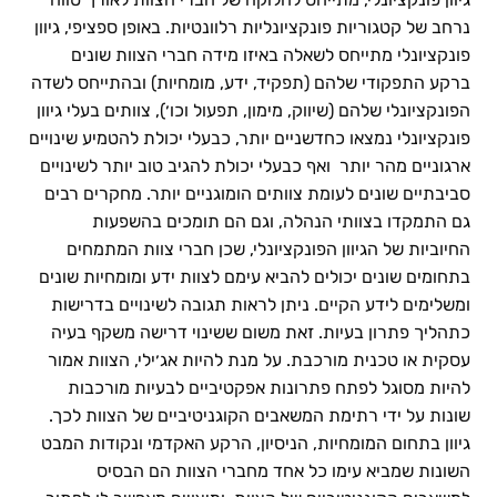
נרחב של קטגוריות פונקציונליות רלוונטיות. באופן ספציפי, גיוון
פונקציונלי מתייחס לשאלה באיזו מידה חברי הצוות שונים
ברקע התפקודי שלהם (תפקיד, ידע, מומחיות) ובהתייחס לשדה
הפונקציונלי שלהם (שיווק, מימון, תפעול וכו׳), צוותים בעלי גיוון
פונקציונלי נמצאו כחדשניים יותר, כבעלי יכולת להטמיע שינויים
ארגוניים מהר יותר ואף כבעלי יכולת להגיב טוב יותר לשינויים
סביבתיים שונים לעומת צוותים הומוגניים יותר. מחקרים רבים
גם התמקדו בצוותי הנהלה, וגם הם תומכים בהשפעות
החיוביות של הגיוון הפונקציונלי, שכן חברי צוות המתמחים
בתחומים שונים יכולים להביא עימם לצוות ידע ומומחיות שונים
ומשלימים לידע הקיים. ניתן לראות תגובה לשינויים בדרישות
כתהליך פתרון בעיות. זאת משום ששינוי דרישה משקף בעיה
עסקית או טכנית מורכבת. על מנת להיות אג׳ילי, הצוות אמור
להיות מסוגל לפתח פתרונות אפקטיביים לבעיות מורכבות
שונות על ידי רתימת המשאבים הקוגניטיביים של הצוות לכך.
גיוון בתחום המומחיות, הניסיון, הרקע האקדמי ונקודות המבט
השונות שמביא עימו כל אחד מחברי הצוות הם הבסיס