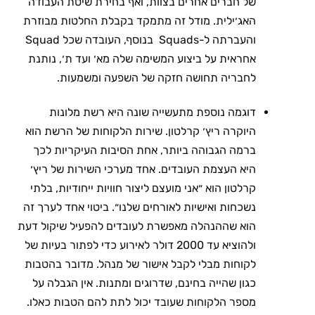
של חברים אחרים בצוות, ואף בחירת שיטת העבודה
האג׳ילית. מודל זה מתמקד בקבלת החלטות מבוזרת
והעברתה ל-Squads בנוסף, העובדה שכל Squad
אחראית על ביצוע המשימה שלה מא׳ ועד ת׳, נותנת
לחבריה תחושה חזקה של השפעה ומשמעות.
דוגמה נוספת מתעשייה שונה היא רשת מלונות
היוקרה ריץ׳ קרלטון. שירות הלקוחות של הרשת הוא
ברמה הגבוהה ביותר, אחת הסיבות העיקריות לכך
היא העצמת העובדים. אחד מערכי השירות של ריץ׳
קרלטון הוא ״אני מועצם ליצור חוויות ייחודיות, בלתי
נשכחות ואישיות לאורחים שלנו״. ביטוי אחד לערך זה
הוא שההנהלה מאפשרת לעובדים להפעיל שיקול דעת
ולהוציא עד 2000 דולר לאירוע כדי לפתור בעיות של
לקוחות מבלי לקבל אישור של מנהל. מדובר בהטבות
כגון שהייה בחינם, שדרוגים ומתנות. אין הגבלה על
מספר הלקוחות שעובד יכול לתת להם הטבות כאלו.