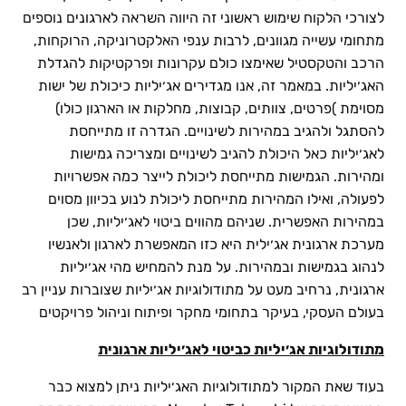
לצורכי הלקוח שימוש ראשוני זה היווה השראה לארגונים נוספים
מתחומי עשייה מגוונים, לרבות ענפי האלקטרוניקה, הרוקחות,
הרכב והטקסטיל שאימצו כולם עקרונות ופרקטיקות להגדלת
האג׳יליות. במאמר זה, אנו מגדירים אג׳יליות כיכולת של ישות
מסוימת )פרטים, צוותים, קבוצות, מחלקות או הארגון כולו)
להסתגל ולהגיב במהירות לשינויים. הגדרה זו מתייחסת
לאג׳יליות כאל היכולת להגיב לשינויים ומצריכה גמישות
ומהירות. הגמישות מתייחסת ליכולת לייצר כמה אפשרויות
לפעולה, ואילו המהירות מתייחסת ליכולת לנוע בכיוון מסוים
במהירות האפשרית. שניהם מהווים ביטוי לאג׳יליות, שכן
מערכת ארגונית אג׳ילית היא כזו המאפשרת לארגון ולאנשיו
לנהוג בגמישות ובמהירות. על מנת להמחיש מהי אג׳יליות
ארגונית, נרחיב מעט על מתודולוגיות אג׳יליות שצוברות עניין רב
בעולם העסקי, בעיקר בתחומי מחקר ופיתוח וניהול פרויקטים
מתודולוגיות אג׳יליות כביטוי לאג׳יליות ארגונית
בעוד שאת המקור למתודולוגיות האג׳יליות ניתן למצוא כבר