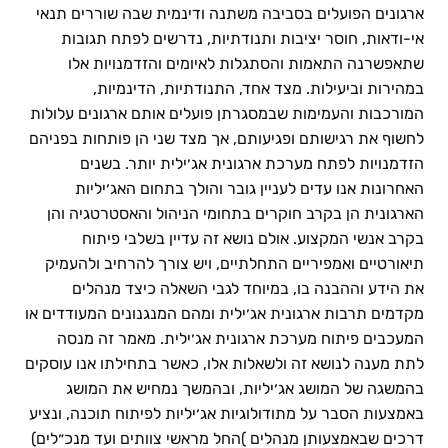
ארגונים הפועלים בסביבה משתנה ודינמית שבה שוררים תנאי
השפעת המנהיגות על אג׳יליות | ד"ר יוסי יצחקי
אי-ודאות, חוסר יציבות ותנודתיות, נדרשים לפתח תגובות
שתאפשרנה התאמות והסתגלות לאיומים והזדמנויות אלו
במהירות וביעילות. מצד אחד, התנודתיות, הדינמיות,
המורכבות והעמימות שבמסגרתן פועלים אותם ארגונים עלולות
לחשוף את רגישותם ופגיעותם, אך מצד שני הן פותחות בפניהם
הזדמנויות לפתח מערכת ארגונית אג׳ילית יותר. בשנים
האחרונות אנו עדים לעניין גובר והולך בתחום האג׳יליות
הארגונית הן בקרב חוקרים בתחומי הניהול והאסטרטגיה והן
בקרב אנשי המקצוע. אולם נושא זה עדיין בשלבי פיתוח
תיאורטיים ואמפיריים התחלתיים, ויש צורך להרחיב ולהעמיק
את הידע וההבנה בו, במיוחד לגבי השאלה כיצד מנהלים
מקדמים תרבות ארגונית אג׳ילית ומהם המנגנונים המעודדים או
המעכבים פיתוח מערכת ארגונית אג׳ילית. מאמר זה מנסה
לתת מענה לנושא זה ולשאלות אלו, כאשר בתחילתו אנו עוסקים
בהמשגה של המושג אג׳יליות, ובהמשך נמחיש את המושג
באמצעות הסבר על מתודולוגיות אג׳יליות לפיתוח תוכנה, ונציע
דרכים שבאמצעותן מנהלים )החל מראשי צוותים ועד מנכ״לים)