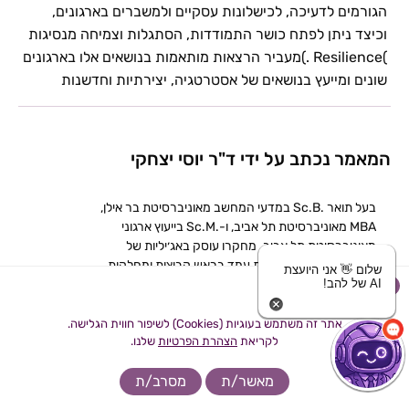
הגורמים לדעיכה, לכישלונות עסקיים ולמשברים בארגונים,
וכיצד ניתן לפתח כושר התמודדות, הסתגלות וצמיחה מנסיגות
)Resilience .)מעביר הרצאות מותאמות בנושאים אלו בארגונים
שונים ומייעץ בנושאים של אסטרטגיה, יצירתיות וחדשנות
המאמר נכתב על ידי ד"ר יוסי יצחקי
בעל תואר .Sc.B במדעי המחשב מאוניברסיטת בר אילן,
MBA מאוניברסיטת תל אביב, ו-.Sc.M בייעוץ ארגוני
מאוניברסיטת תל אביב. מחקרו עוסק באג׳יליות של
צוותים. בשנים האחרונות עמד בראש קבוצות ומחלקות
שלום 👋 אני היועצת
AI של להב!
X
פיתוח במספר חברות היי-טק וכיום מתמקד ב-
engineering Process coaching agile and בחברת
התוכנה ״אמדוקס״
אתר זה משתמש בעוגיות (Cookies) לשיפור חווית הגלישה.
לקריאת
הצהרת הפרטיות
שלנו.
מאשר/ת
מסרב/ת