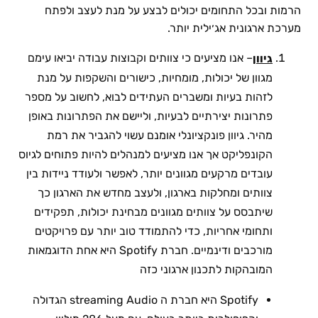
הרמות ובכל התחומים יכולים לבצע על מנת לעצב ולפתח
מערכת ארגונית אג׳ילית יותר.
– אנו מציעים כי צוותים וקבוצות עבודה יביאו עימם
גיוון
מגוון של יכולות, מומחיות, כישורים והשקפות על מנת
לזהות בעיות ומשברים העתידים לבוא, לחשוב על מספר
פתרונות יצירתיים לבעיות, וליישם את הפתרונות באופן
מהיר. גיוון פונקציונלי אומנם עשוי להגביר את רמת
הקונפליקט אך אנו מציעים למנהלים להיות פתוחים לגיוס
עובדים מרקעים מגוונים יותר, לאפשר ולעודד ניידות בין
צוותים ומחלקות בארגון, ולעצב מחדש את הארגון כך
שיתבסס על צוותים מגוונים מבחינת יכולות, תפקידים
ותחומי אחריות, כדי להתמודד טוב יותר עם פרויקטים
מורכבים ודינמיים. חברת Spotify היא אחת הדוגמאות
המובהקות לתכנון ארגוני כזה
Spotify היא חברת ה streaming Audio הגדולה