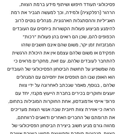
פסיכולוגי תעודד חיפוש ושיתוף מידע ברמת הצוות,
הרהור (רפלקציה) ולמידה, וכך למעשה תגביר את רמת
האג׳יליות וההסתגלות הארגונית. מנהלים נוטים לרוב
להימנע מביצוע פעולות הקשורות ביחסים עם העובדים
הכפופים להם, שכן הם רואים בהן פעולות ״רכות״
המבזבזות זמן יקר, משום שהם אינם חושבים שזהו
תפקידם או משום שלהם עצמם אין את היכולת הרגשית
להתחבר לעובדים שלהם. עם זאת, מחקרים מראים כי
מה שמשפיע על תחושת הביטחון הפסיכולוגי של העובדים
הוא האופן שבו הם תופסים את יחסיהם עם המנהלים
שלהם , בנוסף, מאמר שנכתב לאחרונה על ידי צוות
יועצים וחוקרים בכירים בחברת הייעוץ מקנזי, יחד עם
פרופ׳ איימי אדמונדסון, אחת החוקרות המובילות בתחום,
הראה כי אווירת צוות חיובית שבה אנשי הצוות מעריכים
את תרומתם של החברים האחרים ודואגים לרווחתם,
מהווה גורם מניע חשוב ביצירת הביטחון הפסיכולוגי של
הצוות. מנהיגות תומכת ומתייעצת תסייע ביצירת אווירת