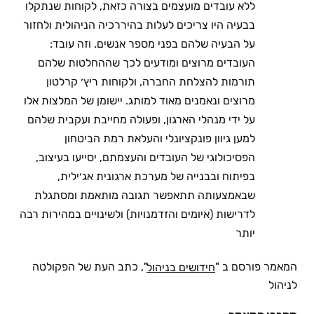
ללא עובדים מועצמים בצורה כזאת, לקוחות שנתקלו
בבעיה היו צריכים לעלות בהיררכיה הניהולית ולחזור
על הבעיה שלהם בפני מספר אנשים. וזה עובד:
העובדים מרוצים ומודעים לכך שההחלטות שלהם
תורמות להצלחת החברה, ולקוחות ריץ׳ קרלטון
מרוצים ונאמנים מאוד למותג. יישומן של המלצות אלו
על ידי מנהלי הארגון, ופעולה מחייבת ועקבית שלהם
למען גיוון פונקציונלי והעלאת רמת הביטחון
הפסיכולוגי של העובדים והעצמתם, יסייעו בעיצוב,
בפיתוח ובבנייה של מערכת ארגונית אג׳ילית,
שבאמצעותה תתאפשר תגובה מותאמת ומסתגלת
לדרישות (איומים והזדמנויות) ולשינויים במהירות רבה
יותר
המאמר פורסם ב "
", כתב העת של הפקולטה
חידושים בניהול
לניהול