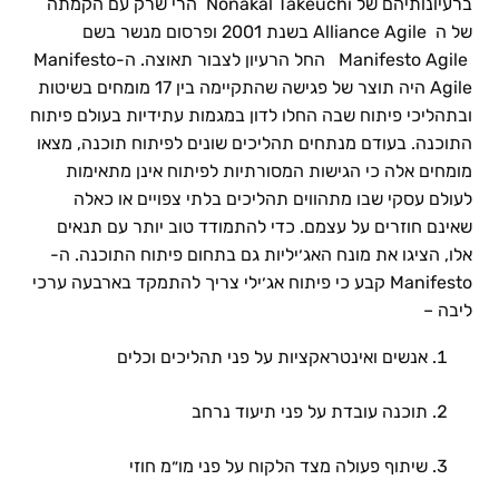
ברעיונותיהם של Takeuchi וNonaka הרי שרק עם הקמתה
של ה Alliance Agile בשנת 2001 ופרסום מנשר בשם
Manifesto Agile החל הרעיון לצבור תאוצה. ה-Manifesto
Agile היה תוצר של פגישה שהתקיימה בין 17 מומחים בשיטות
ובתהליכי פיתוח שבה החלו לדון במגמות עתידיות בעולם פיתוח
התוכנה. בעודם מנתחים תהליכים שונים לפיתוח תוכנה, מצאו
מומחים אלה כי הגישות המסורתיות לפיתוח אינן מתאימות
לעולם עסקי שבו מתהווים תהליכים בלתי צפויים או כאלה
שאינם חוזרים על עצמם. כדי להתמודד טוב יותר עם תנאים
אלו, הציגו את מונח האג׳יליות גם בתחום פיתוח התוכנה. ה-
Manifesto קבע כי פיתוח אג׳ילי צריך להתמקד בארבעה ערכי
ליבה –
אנשים ואינטראקציות על פני תהליכים וכלים
תוכנה עובדת על פני תיעוד נרחב
שיתוף פעולה מצד הלקוח על פני מו״מ חוזי