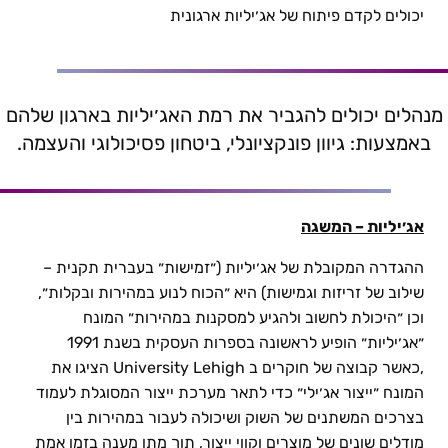
יכולים לקדם פיתוח של אג׳יליות ארגונית
מנהלים יכולים להגביר את רמת האג׳יליות בארגון שלהם
באמצעות: גיוון פונקציונלי, ביטחון פסיכולוגי והעצמה.
אג׳יליות – המשגה
ההגדרה המקובלת של אג׳יליות (״זמישות״ בעברית תקנית –
שילוב של זריזות וגמישות) היא ״הכוח לנוע במהירות ובקלות״,
וכן ״היכולת לחשוב ולהגיע למסקנות במהירות״ המונח
״אג׳יליות״ הופיע לראשונה בספרות העסקית בשנת 1991
,כאשר קבוצה של חוקרים ב University Lehigh הציגו את
המונח ״ייצור אג׳ילי״ כדי לתאר מערכת ייצור המסוגלת לעמוד
בצרכים המשתנים של השוק ושיכולה לעבור במהירות בין
מודלים שונים של מוצרים וקווי ייצור, תוך מתן מענה בזמן אמת