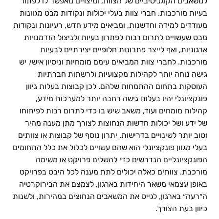
למשאבים הקוגניטיביים של הצוות, ומיצויים מאפשר לו לפתור
בעיות מורכבות. חברי צוות בעלי יכולות ונקודות מבט מגוונות
מעודדים למידה וחדשנות, ומביאים מידע חדש, רעיונות ונקודות
מבט שעשויים לתרום רבות לפתרון בעיות ולניצול הזדמנויות
ארגוניות, ואף לייצר פתרונות חלופיים יצירתיים לבעיות
מורכבות. לחברי צוות המביאים עימם מומחיות וניסיון אישי, יש
גישה נוחה יותר לקהילות מקצועיות ולרשתות חברתיות
העוסקות בתחום ההתמחות שלהם. לכן קבוצות בעלות גיוון
פונקציונלי יהיו בעלות גישה רחבה יותר למערכות מידע,
קהילות מומחים ועוד, משאב שיש בו כדי לתרום רבות לפיתוחו
של ידע ושל יכולות חדשות הנחוצות לצורך מתן מענה מהיר
וטוב יותר לשינויים בדרישות. יתרון נוסף של קבוצות או צוותים
בעלי מגוון פונקציונלי הוא שהם עשויים לכלול את כלל התחומים
הפונקציונליים הנדרשים כדי להשלים פרויקט או משימה
מורכבת. צוותים כאלה יכולים לתת מענה לכל היבט בפרויקט
באופן עצמאי משאר היחידות בארגון, לצמצם את הבירוקרטיה
ה״רעה״ בארגון, לגייס את המשאבים הנחוצים במהירות, ולשנות
כיוון בעת הצורך.