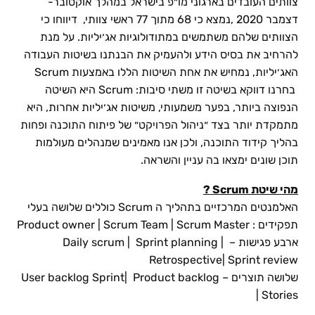
צוותים העובדים בארגוני מו״פ בישראל במהלך אוקטובר-
דצמבר 2020 ,נמצא כי 68 מתוך 77 ראשי צוותי, דיווחו כי
הצוותים שלהם משתמשים במתודולוגיות אג׳יליות. על מנת
להרחיב את בסיס הידע ולהעמיק את הבנתנו בשיטות העבודה
האג׳יליות, נמחיש את אחת השיטות הללו באמצעות Scrum
בחרנו דווקא בשיטה זו משתי סיבות: Scrum היא השיטה
הנפוצה ביותר, בפער משמעותי, משיטות אג׳יליות אחרות, היא
מתמקדת יותר בצד ״ניהול הפרויקט״ של פיתוח התוכנה ופחות
בהליך קידוד התוכנה, ולכן אנו מאמינים שמנהלים מעולמות
תוכן שונים ימצאו בה עניין והשראה.
מהי שיטת Scrum ?
האלמנטים המרכזיים בתהליך ה Scrum כוללים שלושה בעלי
תפקידים : Product owner | Scrum Team | Scrum Master
ארבע פגישות – Daily scrum | Sprint planning |
Retrospective| Sprint review
שלושה תוצרים – User backlog Sprint| Product backlog
| Stories