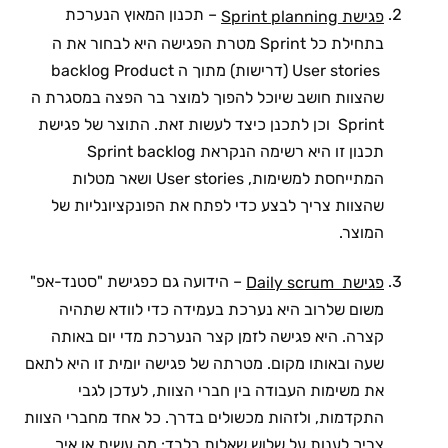
– תכנון המאוץ הנערכת
פגישת Sprint planning
בתחילת כל Sprint מטרת הפגישה היא לבחור את ה
User stories (דרישות) מתוך ה backlog Product
שהצוות חושב שיוכל להפוך למוצר בר הפצה במסגרת ה
Sprint וכן לתכנן כיצד לעשות זאת. התוצר של פגישת
תכנון זו היא רשימה הנקראת Sprint backlog
המתייחסת למשימות, User stories ושאר מטלות
שהצוות צריך לבצע כדי לפתח את הפונקציונליות של
המוצר.
– הידועה גם כפגישת "סטנד-אפ"
פגישת Daily scrum
משום שלרוב היא נערכת בעמידה כדי לוודא שתהיה
קצרה. היא פגישה לזמן קצר הנערכת מדי יום באותה
שעה ובאותו מקום. מטרתה של פגישה יומית זו היא לתאם
את משימות העבודה בין חברי הצוות, לעדכן לגבי
התקדמות, ולזהות מכשולים בדרך. כל אחד מחברי הצוות
צריך לענות על שלוש שאלות בלבד: מה עשית או איך