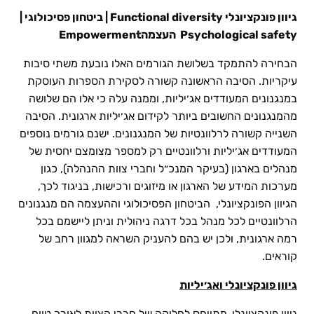
גיוון פונקציונלי Functional diversity | ביטחון פסיכולוגי |
Psychological safety העצמהEmpowerment
הבחירה להתמקד בשלושת הגורמים האלו נובעת משתי סיבות
עיקריות. הסיבה הראשונה קשורה לסקירת הספרות העוסקת
במנגנונים המעודדים אג׳יליות, וממנה עלה כי אלו הם שלושה
מהמנגנונים החשובים ביותר לקידום אג׳יליות ארגונית. הסיבה
השנייה קשורה לרלוונטיות של המנגנונים. ישנם גורמים נוספים
המעודדים אג׳יליות ורלוונטיים רק למספר מצומצם יחסית של
מנהלים בארגון (בעיקר המנכ״ל וחברי צוות ההנהלה), כגון
מערכות המידע של הארגון או מיזוגים ורכישות, בניגוד לכך,
הגיוון הפונקציונלי, הביטחון הפסיכולוגי וההעצמה הם מנגנונים
הרלוונטיים לכל מנהל בכל דרגה ניהולית וניתן ליישמם בכל
רמה ארגונית, ולכן יש בהם להעניק השראה למגוון רחב של
קוראים.
גיוון פונקציונלי ואג׳יליות
גיוון פונקציונלי, מתייחס לחלוקה של חברי הצוות לאורך טווח