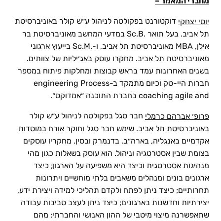
מחברי המאמר –
דוקטורנט בפקולטה לניהול ע״ש קולר באוניברסיטת
יוסי יצחקי
תל אביב. בעל תואר .Sc.B במדעי המחשב מאוניברסיטת בר
אילן, MBA מאוניברסיטת תל אביב, ו-.Sc.M בייעוץ ארגוני
מאוניברסיטת תל אביב. מחקרו עוסק באג׳יליות של צוותים.
בשנים האחרונות עמד בראש קבוצות ומחלקות פיתוח במספר
חברות היי-טק וכיום מתמקד ב-engineering Process
coaching agile and בחברת התוכנה ״אמדוקס״.
חבר סגל בפקולטה לניהול ע״ש קולר
פרופ׳ אברהם כרמלי
באוניברסיטת תל אביב. שימש חבר סגל וחוקר אורח במוסדות
אקדמיים באנגליה, בארה״ב, בדנמרק ובסין. מחקריו עוסקים
בצומת שבין אסטרטגיה וניהול. הוא עוסק בשאלות כגון מהי
מנהיגות אסטרטגית וכיצד היא משפיעה על הארגון; כיצד
ארגונים בונים ומנהלים משאבים בלתי מוחשיים ויתרונות
תחרותיים; כיצד ניתן לפתח ולקדם תהליכי למידה ויצירת ידע,
יצירתיות וחדשנות בארגונים; כיצד ניתן לעצב סביבות עבודה
שתאפשרנה מיצוי מיטבי של ההון האנושי והחברתי; מהם