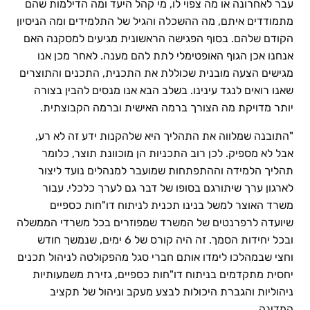
עבר לאחרונה או מה צפוי לו, מי קהל היעד ומה הדילמות שהם
מתמודדים איתם, מה ההשכלה והגיל של התלמידים ומה הניסיון
הקודם שלהם. בסוף הפגישה הראשונית מגיעים למסקנה האם
אנחנו אכן הגוף האופטימלי לתת להם מענה. לאחר מכן אנו
מגישים הצעה מובנית שכוללת את התכנית, התכנים והתוצרים
שאנו רואים לנגד עינינו. בשלב הבא אנו מנסים להבין בצורה
יותר מדויקת מה הצורך ברמה האישית וברמה הקבוצתית.
"התובנה שמלווה את התהליך היא שלהקנות ידע זה לא רע,
אבל לא מספיק. לכן רוב התכניות הן מוכוונת תוצר, כלומר
תהליך הלמידה וההתפתחות שמועבר למנהלים נועד ליצור
לארגון ערך שיתורגם בסופו של דבר גם לערך כלכלי. עבור
משרד האוצר למשל בנינו תכנית לניתוח דו"חות כספיים
שיועדה לרפרנטים של המשרד שמפוזרים בכל משרדי הממשלה
ובכל יחידות הסמך. זה היה קורס של 6 ימים, שנמשך חודש
וחצי שבמהלכו לימדו אותם חברי סגל מהפקולטה לניהול תכנים
יחסית מתקדמים בניתוח דו"חות כספיים, גזירת משמעותיות
ניהוליות והגברת היכולות לבצע מעקב וניהול של תקציב
המדינה.