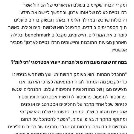
ומקרי הבוחן שקיימים בעולם התיאורטי של הניהול אשר
רלוונטיים לעולם של אותו ארגון, ובהמשך ליישם את הידע
והיכולות שרכשו במהלך הלימוד בארגון ובשוק בו הם פועלים
תוך מספר ימים בודדים. הרציונל הוא שלושה ימים ולילה, כאשר
לומדים את המודלים, היישומים, מקבלים benchmark ובלילה
האחרון מגיעות התובנות והיישומים הרלוונטיים לארגון" מסביר
אפשטיין.
במה זה שונה מעבודה מול חברות ייעוץ אסטרטגי 'רגילות'?
"ההבדל המהותי הוא בעומק התשתית: יועץ משתמש בניסיונו
כדי לקבוע מה המתודולוגיה המתאימה לצרכי הארגון. אנו
מציעים מגוון של מתודולוגיות ותפיסות עולם: המנהלים יפגשו
פרופסור לתפעול, פרופסור לחדשות אסטרטגית ופרופסור
לניהול שכל אחד מדבר על תהליכים אסטרטגיים או פנים
ארגוניים מהזווית שלו. המימד התשתיתי שלנו הוא אקדמי
ומתוקף מחקרית באופן עמוק. "אפשר להסתכל על תחום
החדשנות כדוגמה. בתחום זה יש לנו תכנית של בניית תהליכים