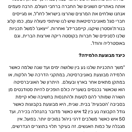
אותה באתרים השונים של החברה ברחבי העולם. הרבה פעמים
אנחנו שולחים את המרצים שהרצו בישראל לחו"ל, או מגייסים
חברי סגל מאוניברסיטאות שיש לנו שיתופי פעולה עמן, כמו קלוג
בנורת'ווסטרן שיקגו, קיימברידג' ואחרות. 'ייצאנו' למשל תכניות
שלנו לסניפים של חברות בקוסטה ריקה וארצות הברית, וגם
באוסטרליה והודו".
כיצד מבוצעת הלמידה?
"משך התכניות שלנו נע בין שלושה ימים ועד שנה שלמה כאשר
הלמידה מבוצעת באוניברסיטה, במתקני הדרכה של הלקוח, או
במתקן מתאים אחר בארץ ובעולם. היתרון של האוניברסיטה
הוא שכאשר נכנסים בשעריה כולם הופכים להיות סטודנטים מן
השורה שמותר להם לטעות ולהתנסות בחשיבה שלא קיימת
בסביבה 'הטבעית' בבית. שנית, היא מבוצעת בקבוצות כאשר
גודל הקבוצה נע בין 12 איש כאשר מדובר בהנהלה בכירה, ועד
50 איש כאשר משלבים דרגי ניהול נמוכים יותר. בפועל, אין
מגבלה על כמות האנשים. זה בעיקר תלוי בתוצרים הנדרשים,