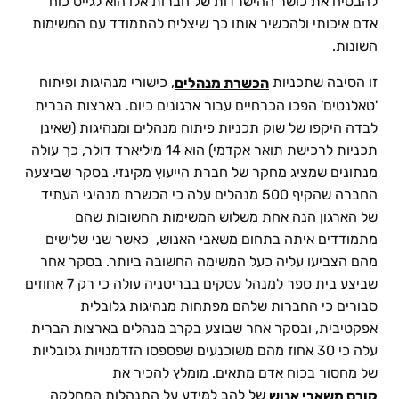
להבטיח את כושר ההישרדות של חברות אלו הוא לגייס כוח
אדם איכותי ולהכשיר אותו כך שיצליח להתמודד עם המשימות
השונות.
זו הסיבה שתכניות
, כישורי מנהיגות ופיתוח
הכשרת מנהלים
'טאלנטים' הפכו הכרחיים עבור ארגונים כיום. בארצות הברית
לבדה היקפו של שוק תכניות פיתוח מנהלים ומנהיגות (שאינן
תכניות לרכישת תואר אקדמי) הוא 14 מיליארד דולר, כך עולה
מנתונים שמציג מחקר של חברת הייעוץ מקינזי. בסקר שביצעה
החברה שהקיף 500 מנהלים עלה כי הכשרת מנהיגי העתיד
של הארגון הנה אחת משלוש המשימות החשובות שהם
מתמודדים איתה בתחום משאבי האנוש, כאשר שני שלישים
מהם הצביעו עליה כעל המשימה החשובה ביותר. בסקר אחר
שביצע בית ספר למנהל עסקים בבריטניה עולה כי רק 7 אחוזים
סבורים כי החברות שלהם מפתחות מנהיגות גלובלית
אפקטיבית, ובסקר אחר שבוצע בקרב מנהלים בארצות הברית
עלה כי 30 אחוז מהם משוכנעים שפספסו הזדמנויות גלובליות
בשל מחסור בכוח אדם מתאים. מומלץ להכיר את
של להב למידע על התנהלות המחלקה
קורס משאבי אנוש