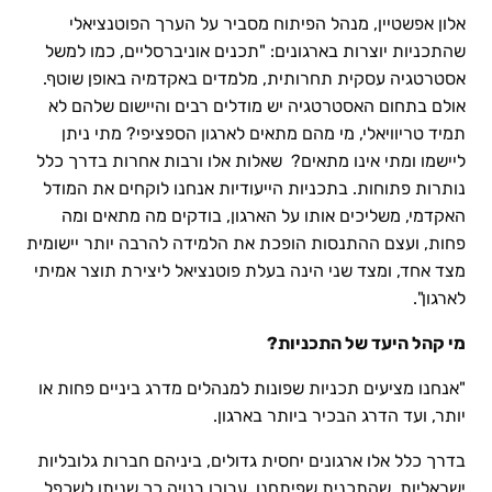
אלון אפשטיין, מנהל הפיתוח מסביר על הערך הפוטנציאלי
שהתכניות יוצרות בארגונים: "תכנים אוניברסליים, כמו למשל
אסטרטגיה עסקית תחרותית, מלמדים באקדמיה באופן שוטף.
אולם בתחום האסטרטגיה יש מודלים רבים והיישום שלהם לא
תמיד טריוויאלי, מי מהם מתאים לארגון הספציפי? מתי ניתן
ליישמו ומתי אינו מתאים? שאלות אלו ורבות אחרות בדרך כלל
נותרות פתוחות. בתכניות הייעודיות אנחנו לוקחים את המודל
האקדמי, משליכים אותו על הארגון, בודקים מה מתאים ומה
פחות, ועצם ההתנסות הופכת את הלמידה להרבה יותר יישומית
מצד אחד, ומצד שני הינה בעלת פוטנציאל ליצירת תוצר אמיתי
לארגון".
מי קהל היעד של התכניות?
"אנחנו מציעים תכניות שפונות למנהלים מדרג ביניים פחות או
יותר, ועד הדרג הבכיר ביותר בארגון.
בדרך כלל אלו ארגונים יחסית גדולים, ביניהם חברות גלובליות
ישראליות, שהתכנית שפיתחנו עבורן בנויה כך שניתן לשכפל