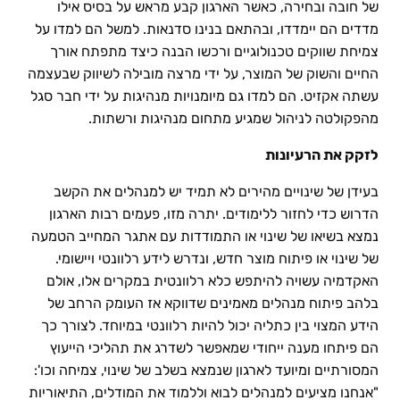
של חובה ובחירה, כאשר הארגון קבע מראש על בסיס אילו
מדדים הם יימדדו, ובהתאם בנינו סדנאות. למשל הם למדו על
צמיחת שווקים טכנולוגיים ורכשו הבנה כיצד מתפתח אורך
החיים והשוק של המוצר, על ידי מרצה מובילה לשיווק שבעצמה
עשתה אקזיט. הם למדו גם מיומנויות מנהיגות על ידי חבר סגל
מהפקולטה לניהול שמגיע מתחום מנהיגות ורשתות.
לזקק את הרעיונות
בעידן של שינויים מהירים לא תמיד יש למנהלים את הקשב
הדרוש כדי לחזור ללימודים. יתרה מזו, פעמים רבות הארגון
נמצא בשיאו של שינוי או התמודדות עם אתגר המחייב הטמעה
של שינוי או פיתוח מוצר חדש, ונדרש לידע רלוונטי ויישומי.
האקדמיה עשויה להיתפש כלא רלוונטית במקרים אלו, אולם
בלהב פיתוח מנהלים מאמינים שדווקא אז העומק הרחב של
הידע המצוי בין כתליה יכול להיות רלוונטי במיוחד. לצורך כך
הם פיתחו מענה ייחודי שמאפשר לשדרג את תהליכי הייעוץ
המסורתיים ומיועד לארגון שנמצא בשלב של שינוי, צמיחה וכו':
"אנחנו מציעים למנהלים לבוא וללמוד את המודלים, התיאוריות