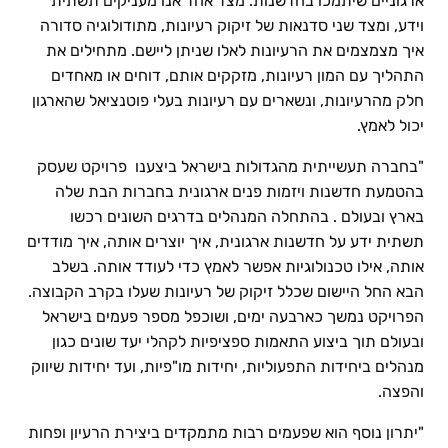
ארגוניים שיתמכו בחדשנות. מצד אחד אנו מעניקים תשתית
וידע, ומצד שני סדנאות של זיקוק רעיונות, מתודולוגיה סדורה
איך מצמצמים את הרעיונות לאלו שניתן ליישם. מתחילים את
התהליך עם המון רעיונות, מזקקים אותם, דוחים או מאחדים
חלק מהרעיונות, ונשארים עם רעיונות בעלי פוטנציאל שהארגון
יכול לאמץ.
"בחברה תעשייתית מהגדולות בישראל ביצענו פרויקט שעסק
בהטמעת חדשנות ויזמות פנים ארגונית בחברות הבת שלה
בארץ ובעולם . בהתחלה המנהלים בדרגים השונים רכשו
תשתית ידע על חדשנות ארגונית, איך יוצרים אותה, איך מודדים
אותה, אילו טכנולוגיות אפשר לאמץ כדי לעודד אותה. בשלב
הבא החל היישום שכלל זיקוק של רעיונות שעלו בקרב הקבוצה.
הפרויקט נמשך כארבעה ימים, ושוכפל מספר פעמים בישראל
ובעולם תוך ביצוע התאמות ספציפיות לקהלי יעד שונים כגון
מנהלים ביחידות התפעוליות, יחידות מו"פיות, ועד יחידות שיווק
והפצה.
"יתרון נוסף הוא שפעמים רבות מתמקדים ביצירת הרעיון ופחות