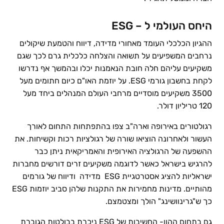
היחס העולמי ל – ESG
ההגיון הכלכלי העומד מאחורי מדידה, דיווח והטמעת שיקולים
נרחבים המשפיעים על תשואה והצלחה כלכלית גרם לכך שגם
משקיעים עליהם חלה חובת הנאמנות יכלו ובהמשך אף נדרשו
לקחת בחשבון גורמי ESG. על יוזמת האו"ם כיום חתומים מעל
3500 משקיעים מוסדיים מרחבי העולם המנהלים ביחד מעל
120 טריליון דולר.
רגולטורים באירופה וארה"ב צפו בהתפתחות התחום לאורך
העשור ולאחרונה הוציאו שורה של רגולציות רכות וקשיחות. את
ההשפעה של הרגולציה האירופית והאמריקאית ניתן כבר
להרגיש בישראל כאשר לדוגמה משקיעים זרים דורשים מחברות
ישראליות להציג אסטרטגיית ESG מדידה ודיווח של גורמים
מהותיים. מדינות מחמירות את התקנות שלהן סביב יוזמות ESG
כך ש"גרינוושינג" הולך ומצטמצם.
גם בתחום ההון- החשיבות של ESG ניכרת בבולטות הגוברת