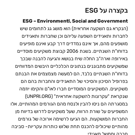
בקצרה על ESG
ESG – Environmentl, Social and Government
(הנקרא גם השקעה אחראית) הוא מושג גג לתחומים שיש
לחברות ותאגידים השפעה עליהם וכן שחברות ותאגידים
מושפעים מהם, אך אינם נמדדים דרך קבע ואינם מופיעים
בדוחו"ת השנתיים. בשנת 2006 קבוצת משקיעים מוסדיים
באירופה וארה"ב החלה שיח בנושא והגיעה להבנה שבכך
שמשקיעים מתבוננים בנתונים הכלכליים היבשים המדווחים
בדוחו"ת השנתיים בלבד, הם למעשה מצמצמים את הבנתם
בפרופיל הסיכון והסיכוי של התאגידים והחברות בהם הם
משקיעים. המשקיעים המוסדיים חברו לאו"ם והקימו יוזמה
שנקראת "עקרונות להשקעה אחראית" (UNPRI.ORG)
במסגרתה הם ניסו להבין ולנסח מהם הגורמים המהותיים, אלו
המשפיעים על שורת הרווח, שעל משקיעים לדרוש בדיווח מן
החברות המושקעות. הם הגיעו לרשימה ארוכה של גורמים
מהותיים שיכולים להכנס תחת שלוש כותרות עקריות- סביבה
חברה וממשל תאגידי.