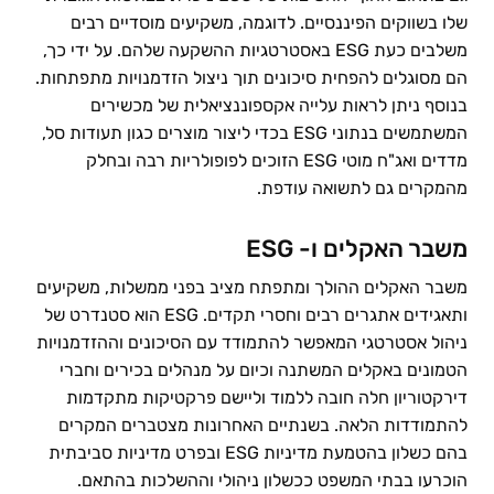
שלו בשווקים הפיננסיים. לדוגמה, משקיעים מוסדיים רבים
משלבים כעת ESG באסטרטגיות ההשקעה שלהם. על ידי כך,
הם מסוגלים להפחית סיכונים תוך ניצול הזדמנויות מתפתחות.
בנוסף ניתן לראות עלייה אקספוננציאלית של מכשירים
המשתמשים בנתוני ESG בכדי ליצור מוצרים כגון תעודות סל,
מדדים ואג"ח מוטי ESG הזוכים לפופולריות רבה ובחלק
מהמקרים גם לתשואה עודפת.
משבר האקלים ו- ESG
משבר האקלים ההולך ומתפתח מציב בפני ממשלות, משקיעים
ותאגידים אתגרים רבים וחסרי תקדים. ESG הוא סטנדרט של
ניהול אסטרטגי המאפשר להתמודד עם הסיכונים וההזדמנויות
הטמונים באקלים המשתנה וכיום על מנהלים בכירים וחברי
דירקטוריון חלה חובה ללמוד וליישם פרקטיקות מתקדמות
להתמודדות הלאה. בשנתיים האחרונות מצטברים המקרים
בהם כשלון בהטמעת מדיניות ESG ובפרט מדיניות סביבתית
הוכרעו בבתי המשפט ככשלון ניהולי וההשלכות בהתאם.