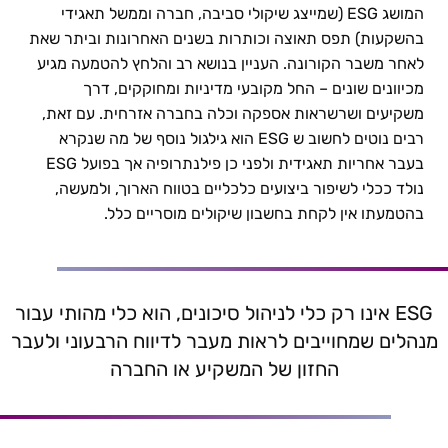
המושג ESG (שמייצג שיקולי סביבה, חברה וממשל תאגידי
ESG – חובה מוסרית או חובה עסקית? | מיכל
בהשקעות) תפס תאוצה וכותרות בשנים האחרונות וביתר שאת
פוניה-אלכסנדרון
לאחר משבר הקורונה. העניין בנושא רב והלחץ להטמעה מגיע
מכיוונים שונים – החל מקובעי מדיניות ומחוקקים, דרך
משקיעים ושרשראות אספקה וכלה בחברה אזרחית. עם זאת,
רבים נוטים לחשוב ש ESG הוא גילגול נוסף של מה שנקרא
בעבר אחריות תאגידית ולפני כן פילנתרופיה אך בפועל ESG
נולד ככלי לשיפור ביצועים כלכליים בטווח הארוך, ולמעשה,
בהטמעתו אין לקחת בחשבון שיקולים מוסריים כלל.
ESG אינו רק כלי לניהול סיכונים, הוא כלי מהותי עבור
מנהלים שמחוייבים לראות מעבר לדיווח הרבעוני ולעבר
החזון של המשקיע או החברה