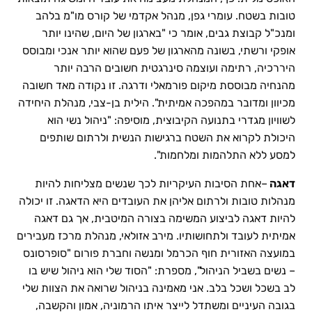
טובות בשטח. עומרי גפן, מנהל אקדמי של קורס מו"מ בלהב
ומנכ"ל קבוצת גבים, אומר כי "בארגון של היום, שהינו יותר
אופקי ורשתי, בשונה מהארגון של פעם שהוא יותר אנכי ומבוסס
היררכיה, רתימה ועוצמה סינרגטית חשובים הרבה יותר
מהנחיה מבוססת מיקום פורמאלי ודרגה. זו נקודה מאד חשובה
מכיוון ומדובר במהפכה אמיתית". הילית בן-צבי, מנהלת היחידה
לשוויון מגדרי בתנועה הקיבוצית, מוסיפה: "ניהול נשי הוא
היכולת לקרוא את השטח ברגישות הנשית ולרתום שותפים
למסע ללא התלהמות ומלחמות".
דאגה
–אחת הסיבות העיקריות לכך שנשים מצליחות להיות
מנהלות טובות ולרתום אליהן את העובדים היא הדאגה. זו יכולה
להיות דאגה לביצוע המשימה בצורה המיטבית, אך גם דאגה
אמיתית לעובד ולתחושותיו. מירב אזולאי, מנהלת מרכז מעבירים
במועצה האזורית חוף הכרמל ומנשה וחברת פורום "סופרסונס
– נשים בשביל הניהול", מספרת: "הסוד שלי הוא ניהול שיש בו
לב בשכל ושכל בלב. אני מאמינה בניהול שרואה את הצוות שלי
בגובה העיניים ומשתדל לייצר איתו הרמוניה, אמון והקשבה,