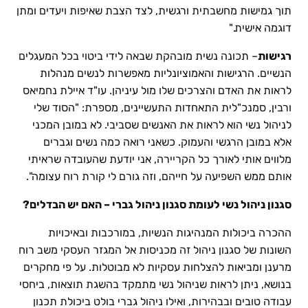
תוך גמישות מחשבתית ורגשית, לצד הצבת שאיפות ויעדים ומתן
דוגמה אישית."
רגישות
– תכונה נשית מובהקת שבאה לידי ביטוי בכל המעגלים
הנשיים. הרגישות והאמוציונליות מאפשרות לנשים מנהלות
לראות את האדם והצרכים שלו מול עיניהן. עו"ד איילת נחמיאס
ורבין, סמנכ"לית התאחדות התעשיינים, מספרת: "הסוד שלי
לניהול נשי הוא לראות את האנשים שסביבי. לא במובן המכני
אלא במובן הרגשי והעמוק. כשאני רואה כמה נשים וגברים
מלווים אותי לאורך כל הקריירה, אני יודעת שהעובדה שראיתי
אותם ממש השפיעה על חייהם, וזה גורם לי קורת רוח עצומה".
סגנון ניהול נשי לעומת סגנון ניהול גברי – האם יש הבדלים?
ההכרה ביכולות המנהיגות הנשיות, במורכבות ובאיכויות
השונות של סגנון ניהול זה מכניסות אל המגזר העסקי משב רוח
מרענן ומביאות להצלחות עסקיות לא מבוטלות. על פי מחקרים
בנושא, ניתן לראות שניהול נשי מתמקד בהשגת תוצאות, ביחסי
עבודה טובים ובבהירות, ואילו ניהול גברי בולט ביכולת תכנון