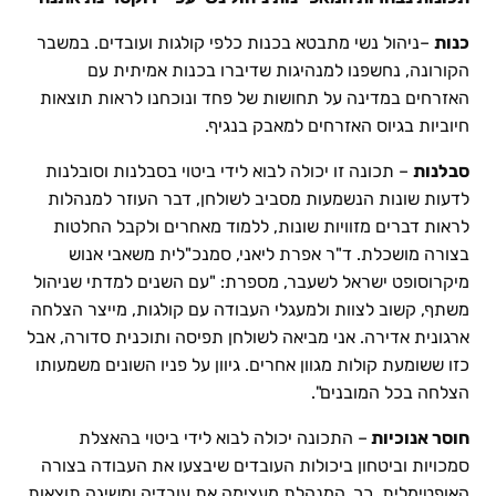
כנות
–ניהול נשי מתבטא בכנות כלפי קולגות ועובדים. במשבר
הקורונה, נחשפנו למנהיגות שדיברו בכנות אמיתית עם
האזרחים במדינה על תחושות של פחד ונוכחנו לראות תוצאות
חיוביות בגיוס האזרחים למאבק בנגיף.
סבלנות
– תכונה זו יכולה לבוא לידי ביטוי בסבלנות וסובלנות
לדעות שונות הנשמעות מסביב לשולחן, דבר העוזר למנהלות
לראות דברים מזוויות שונות, ללמוד מאחרים ולקבל החלטות
בצורה מושכלת. ד"ר אפרת ליאני, סמנכ"לית משאבי אנוש
מיקרוסופט ישראל לשעבר, מספרת: "עם השנים למדתי שניהול
משתף, קשוב לצוות ולמעגלי העבודה עם קולגות, מייצר הצלחה
ארגונית אדירה. אני מביאה לשולחן תפיסה ותוכנית סדורה, אבל
כזו ששומעת קולות מגוון אחרים. גיוון על פניו השונים משמעותו
הצלחה בכל המובנים".
חוסר אנוכיות
– התכונה יכולה לבוא לידי ביטוי בהאצלת
סמכויות וביטחון ביכולות העובדים שיבצעו את העבודה בצורה
האופטימלית. כך, המנהלת מעצימה את עובדיה ומשיגה תוצאות