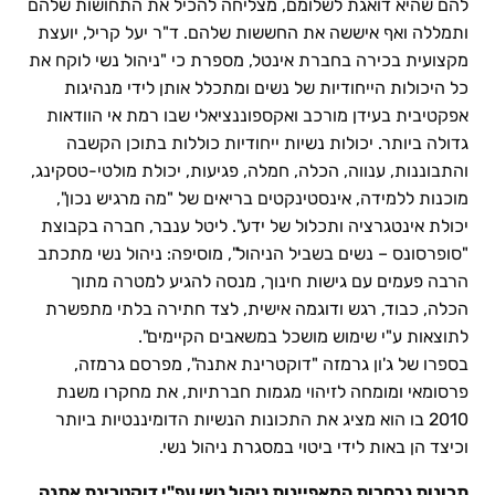
להם שהיא דואגת לשלומם, מצליחה להכיל את התחושות שלהם
ותמללה ואף איששה את החששות שלהם. ד"ר יעל קריל, יועצת
מקצועית בכירה בחברת אינטל, מספרת כי "ניהול נשי לוקח את
כל היכולות הייחודיות של נשים ומתכלל אותן לידי מנהיגות
אפקטיבית בעידן מורכב ואקספוננציאלי שבו רמת אי הוודאות
גדולה ביותר. יכולות נשיות ייחודיות כוללות בתוכן הקשבה
והתבוננות, ענווה, הכלה, חמלה, פגיעות, יכולת מולטי-טסקינג,
מוכנות ללמידה, אינסטינקטים בריאים של "מה מרגיש נכון",
יכולת אינטגרציה ותכלול של ידע". ליטל ענבר, חברה בקבוצת
"סופרסונס – נשים בשביל הניהול", מוסיפה: ניהול נשי מתכתב
הרבה פעמים עם גישות חינוך, מנסה להגיע למטרה מתוך
הכלה, כבוד, רגש ודוגמה אישית, לצד חתירה בלתי מתפשרת
לתוצאות ע"י שימוש מושכל במשאבים הקיימים".
בספרו של ג'ון גרמזה "דוקטרינת אתנה", מפרסם גרמזה,
פרסומאי ומומחה לזיהוי מגמות חברתיות, את מחקרו משנת
2010 בו הוא מציג את התכונות הנשיות הדומיננטיות ביותר
וכיצד הן באות לידי ביטוי במסגרת ניהול נשי.
תכונות נבחרות המאפיינות ניהול נשי עפ"י דוקטרינת אתנה