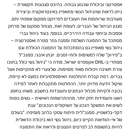
אסטרטגי וביכולת שכנוע גבוהה. בהיבט סגנונות תקשורת –
ניתן לראות שהניהול הנשי מתאפיין באינטראקציה וביצירת
מעורבות שרותמות את העובדים לפרויקט ממקום אמפתי וחם.
סגנון הניהול של הגברים, לעומת זאת, מנוהל ממקום של מרחק
וסמכות וביחסי עבודה היררכיים. בנוסף, בעוד ניהול גברי
מסתכל על התמונה השלמה וממנה גוזר מטרה ואסטרטגיה –
ניהול נשי מאופיין גם בהסתכלות על התמונה הכוללת וגם
ב"פירוק" שלה למשימות ולוח-זמנים. יונתן איבגי, סמנכ"ל
מסחרי ב-DHL אקספרס ישראל, מודה כי "ניהול נשי כולל בתוכו
צורת חשיבה ויכולות מאוד מסוימות, שלצערי לא מתקיימות אצל
גברים. רמת קבלת ההחלטות האימפולסיביות כמעט לא קיימת,
שיקול הדעת מדויק יותר, ההחלטות מתקבלות לאחר למידה
נכונה ולקיחת מכלול הנתונים והעובדות בחשבון. משהו בחוסן
האגו והעמידות חזק יותר. מההתרשמות האישית – נשים נוטות
לשים את המשקל הנכון על השיקולים הנכונים." ענת
דקל-בלושטיין, סמנכ"לית פיתוח עסקי בלהב מוסיפה: "בעולם
של אי-הוודאות הקיים כיום, ניהול נשי הוא ביכולת הדואלית
להיות בתשומת לב לפרטים הקטנים ולראות את התמונה