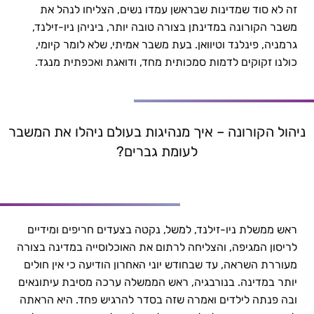
זה לא סוד שמדינות שבראשן עמדו נשים, הצליחו לנהל את
ניהול נשי בארגונים | כותבי להב פיתוח מנהלים
משבר הקורונה במדינתן בצורה טובה יותר, ביניהן ניו-זילנד,
גרמניה, פינלנד וטיוואן. בעת משבר אמיתי, שלא לומר קיומי,
כולנו זקוקים לדמות סמכותית מחד, ודואגת ואכפתית מנגד.
ניהול הקורונה – איך מנהיגות בעולם ניהלו את המשבר
לעומת גברים?
ראש ממשלת ניו-זילנד, למשל, נקטה בצעדים חריפים ומידיים
לריסון המגיפה, והצליחה לרתום את האוכלוסייה במדינה בצורה
מעוררת השראה, עד שבחודש יוני האחרון הודיעה כי אין חולים
יותר במדינה. בנורבגיה, ראש הממשלה ערכה מסיבת עיתונאים
ובה פנתה לילדים ואמרה שזה בסדר להרגיש פחד. היא הראתה