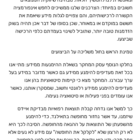
חשובים במיוחד: הצרכנים שלנו ממשיכים לחפש אינפורמציה
הקשורה לרכישותיהם, והם צפויים לגלות מידע שיאמת את
חששם במוקדם או במאוחר, שכן בסופו של דבר אכן תהיה בשוק
הזדמנות טובה יותר, שתוביל לשינוי בעמדתם כלפי הרכישה
שביצעו.
טמינת הראש בחול משליכה על הביצועים
בחלקו הנוסף עסק המחקר בשאלת ההימנעות ממידע: מתי אנו
בכל זאת מעדיפים להימנע ממידע גם כאשר מדובר במידע בעל
ערך עבורנו. המחקר מצא כי קיימות סיטואציות בהן אנו
מעדיפים להימנע ממידע רלוונטי וחשוב, שמסקרן אותנו, כאשר
אנו עומדים בפני פעילות או סיטואציה נעימה.
כך למשל אנו נדחה קבלת תוצאות רפואיות מבדיקת איידס
שיזמנו, עד אשר נחזור מחופשה בתאילנד, כדי להימנע
מהשפעתן של התוצאות על ההנאה מהחופשה. הסיבה לכך היא
לא רק הרצון שלא "לקלקל את החופשה" עם מידע לא נעים אלא
יותר מכך: ידע הוא וודאות, כך שגם אם גילינו לפני החופשה