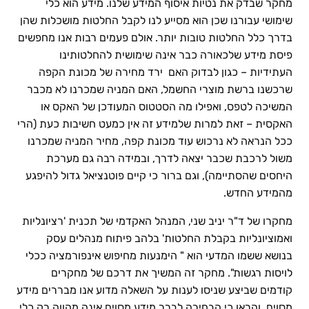
מחקר שבדק את נטיות איסוף המידע שלנו. מידע הוא כלי
שימושי עבורנו שכן הוא מסייע לנו לקבל החלטות מושכלות שהן
בדרך כלל החלטות טובות יותר. אולם פעמים רבות אנו מחפשים
פיסת מידע שלכאורה כבר אינה שימושית להחלטותינו
העתידיות – כגון לבדוק האם ירד מחירה של מכונת הקפה
שרכשנו ברשת מוצרי החשמל, האם המניה שמכרנו לא מכבר
המשיכה לטפס, ואפילו מה הסטטוס המעודכן של האקס או
האקסית – זאת למרות שלמידע זה אין כמעט חשיבות כעת (הרי
ככל הנראה לא נרכוש עוד מכונת קפה, מחיר המניה שמכרנו
משול לרכבת שכבר יצאה לדרך, ובמידה רבה גם מערכת
היחסים שהסתיימה), וגם ברור כי קיים פוטנציאל גדול להיפגע
מהמידע החדש.
מחקרו של ד"ר יניב שני, המנהל האקדמי של תכנית 'רציונליות
ואמוציונליות בקבלת החלטות' בלהב פיתוח מנהלים עסק
בנושא ששמו המדעי הוא " הימנעות מחיפוש אינפורמציה ככלי
לויסות רגשות". מחקר זה המשיך את דרכם של מחקרים
קודמים שביצע שניסו לענות על השאלה מדוע אנו מבררים מידע
מסוים, והראו כי הבחירה לברר מידע מסוים אינה מהווה רק כלי