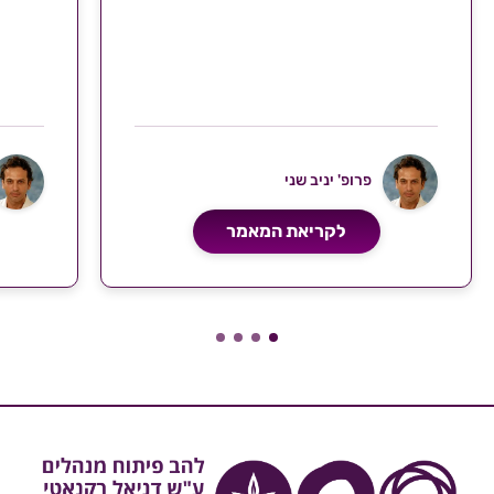
פרופ' יניב שני
לקריאת המאמר