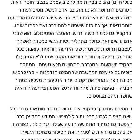
בעלי חיים) נהנים במידת מה להציב עצמם במצבי חוסר ודאות
הגורמים לתחושה לא נעימה. בני אדם למשל, נוטים לפתור
תשבץ ששאלותיו מאתגרות דיין כדי שיאפשר להם להתמודד עם
חוסר ודאות, אך גם כזה שיאפשר להם בכל זאת לפתור אותו,
ובמקביל גם ללמוד משהו חדש. ההסבר הפסיכולוגי הוא שבני
אדם עושים זאת כחלק מתהליך ויסות רגשי במטרה לאשרר
לעצמם תחושות מסוימות שכן הידיעה הוודאית, כואבת ככל
שתהיה, עדיפה על חוסר הוודאות המתקיימת ללא המידע לו
תפקיד משמעותי בהגברת התחושה הלא נעימה. המחקר
הוכיח גם כי עצם המחשבה שהחמצנו הזדמנות – קרי לרכוש
מכונת קפה במחיר אטרקטיבי יותר או ליהנות מעליה במחיר
המניה – נעימה פחות מהרווח הרגשי הטמון בידיעה הוודאית
שחשדותיהם מבוססים.
זו הסיבה שהצורך להקטין את תחושת חוסר הוודאות גובר ככל
שאנו מצפים לגרוע מכל, ומוביל לחיפוש המידע המדויק ככל
האפשר גם במחיר התחושה הרעה שגילויו יגרום לנו. בצורה זו
אנו נהנים מוודאות ש 'סוגרת' את הסיפור מבחינה רגשית
ומאפשרת לנו להמשיך הלאה. מבחינה שיווקית הממצאים