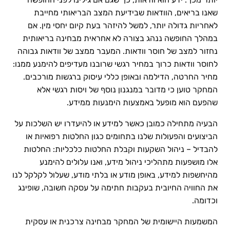
שאנו בריאים, הוודאות שבידיעת המצב הבריאותי מחייבת
לאחריות גדולה יותר, למשל להיזהר בעת קיום יחסי מין. אם
במהלך החופשה ננהג בצורה לא אחראית מבחינה בריאותית
נחזור למצב של חוסר וודאות. המעבר ממצב של וודאות גבוהה
לחוסר וודאות כרוך במחיר רגשי שרובנו מעדיפים להימנע ממנו:
מחיר החרטה, הדילמה ובאופן כללי עיסוק ברגשות מורכבים.
המחקר טוען כי מדובר במנגנון נוסף של ויסות רגשי אלא
שהפעם הוא מופעל באמצעות הימנעות ממידע.
הבעיה מתחילה כמובן כאשר למידע או להיעדרו יש השלכות על
הביצועים והפעולות שלנו בתחומים כגון החלטות רפואיות או
להבדיל – ניהול השקעות וקבלת החלטות כלכליות: החלטות
אלו מושפעות מתהליכי ניהול מידע, ואנו עלולים להימנע
מהיחשפות למידע, באופן מודע או בלתי מודע, שעלול לקלקל לנו
את החוויה החיובית בעקבות חתימה על עסקה חשובה, שופינג
וכדומה.
המשמעות היישומית של המחקר מבחינה צרכנית או עסקית