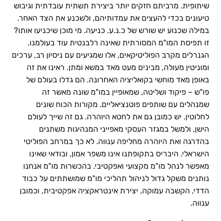
שיתופית. מרביתם חזקים יותר ביצירת תשתית עובדתית וגיבוש
טיעונים בכדי להעצים את עמדותיהם, ולשכנע את הצד האחר.
במילה שכנוע יש שורש של כ.נ.ע. כניעה. מי מוכן שיכניעו אותו?
זו תפיסת המו"מ המסורתית שאינה רלבנטית עוד בעולמנו.
הגנרלים מקרב הפוליטיקאים, אלו שמגיעים עם ניסיון רב, ערכים
ומוניטין מעולה, מבינים מעט מאד במשא ומתן. ראינו את זה
באופן מאד מוחשי בקואליציה האחרונה. הם גדלו בעולם של
פו"ש – פיקוד ושליטה, שמאופיין במו"מ שונה מאשר זה
שמנהלים עם שותפים פוטנציאליים. מקורות הכוח שונים
לחלוטין. יש כמובן גם את לחטא היוהרה. גם זה שייך לעולם
הישן, ולמשל במגזר העסקי מאפייני המנהיגות משתנים
בהדרגה ואת היוהרה מחליפה ענווה. לא כך במרחב הפוליטי
הישראלי. היבריס בתקופתנו אינו משפר אמון, ובודאי שאינו
מאפשר לנהל מו"מ מקצועי ואפקטיבי. בהכשרות מו"מ אנחנו
נותנים משקל גדול לניהול תהליכי מו"מ שמושתתים על כבוד
הדדי, הקשבה עמוקה, יצירת אינטראקציה אפקטיבית, וכמובן
ענווה.