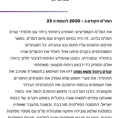
המו"מ הקודם ב – 2020 לכנסת ה 23
את המו"מ הקואליציוני האחרון ניתחתי ביחד עם תלמידי קורס
המו"מ בלהב. זה היה בסיום הקורס ועם סיום המו"מ, כאשר
פורסם ההסכם עליו חתמו גנץ ונתניהו. כל המנהלים
המשתתפים בקורס סימנו אחד לאחד את הכשלים שהיו
בתהליך ובסגירתו. כמובן שהמידע הפתוח לציבור חלקי ביותר,
אולם הספיק כדי לבצע ניתוח מקצועי. משתתפי
זיהו את השימוש בתקשורת שעיכב את
קורס ניהול משא ומתן
התהליך; את פערי האמון שלא טופלו; את הסעיפים החסרים
ואלו העמומים בניסוח ההסכם; את ההתנהלות הבלתי
מקצועית; כולנו הערכנו כי מימוש ההסכם יכשל. איני בטוח
שאנחנו צפויים למשהו שונה בתכלית במופע הקרוב של כנסת
ישראל. התמונה הפוליטית מורכבת, ובשונה מהעבר שאופיין
במפלגת שלטון מובילה וחזקה שמנהלת מו"מ עם מספר מפלגות
קטנות, היום זה מגרש משחקים שונה לחלוטין. מובילי המפלגות