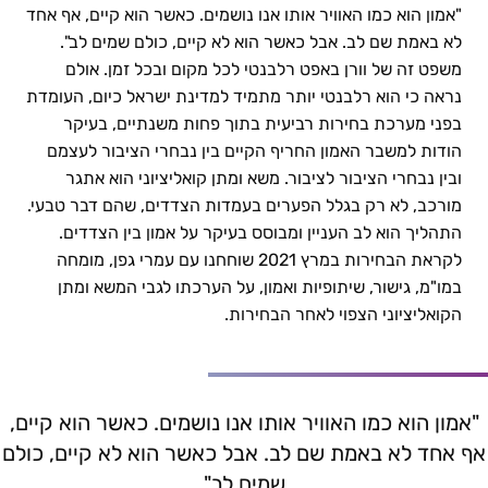
"אמון הוא כמו האוויר אותו אנו נושמים. כאשר הוא קיים, אף אחד
חשיבות האמון במשא ומתן קואליציוני | עמרי גפן
לא באמת שם לב. אבל כאשר הוא לא קיים, כולם שמים לב".
משפט זה של וורן באפט רלבנטי לכל מקום ובכל זמן. אולם
נראה כי הוא רלבנטי יותר מתמיד למדינת ישראל כיום, העומדת
בפני מערכת בחירות רביעית בתוך פחות משנתיים, בעיקר
הודות למשבר האמון החריף הקיים בין נבחרי הציבור לעצמם
ובין נבחרי הציבור לציבור. משא ומתן קואליציוני הוא אתגר
מורכב, לא רק בגלל הפערים בעמדות הצדדים, שהם דבר טבעי.
התהליך הוא לב העניין ומבוסס בעיקר על אמון בין הצדדים.
לקראת הבחירות במרץ 2021 שוחחנו עם עמרי גפן, מומחה
במו"מ, גישור, שיתופיות ואמון, על הערכתו לגבי המשא ומתן
הקואליציוני הצפוי לאחר הבחירות.
"אמון הוא כמו האוויר אותו אנו נושמים. כאשר הוא קיים,
אף אחד לא באמת שם לב. אבל כאשר הוא לא קיים, כולם
שמים לב"