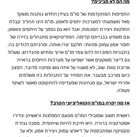
מה הם לא מבינים?
התפיסות המתקדמות של מו"מ בעידן החדש נותנות משקל
מאד משמעותי למערכות יחסים ולאמון. מו"מ הינו תהליך קבלת
החלטות ויצירת הסכמות, אבל הוא גם נסמך על היחסים והאמון,
וגם משפיע בבנייתם קדימה. הפוליטיקאים מתנהלים בזירה של
חוסר אמון עמוק ומהותי. חלקם יצרו אותה, ומרביתם לכודים בה.
בתבניות המוכרות להם צפוי מו"מ ארוך ומתיש מהנדרש, שעלול
גם לייצר משקעים אשר ישפיעו על מערכות היחסים בראייה
ארוכת טווח. שוב, לא משנה על איזה גוש ומחנה מדובר, המצב
כיום מורכב מבעבר. את המחיר על התנהלות כזו משלמים
אזרחי ישראל, עם מנהיגות שמעדיפה להתקוטט מאשר לשתף
פעולה.
אז מה יקרה במו"מ הקואליציוני הקרב?
ראשית חשוב שמובילי המו"מ מטעם המפלגות וראשיהן יגדירו
אסטרטגיה ברורה. היא חייבת להיות שיתופית. ממנה נגזרת
טקטיקה שמתבססת על דיאלוג עמוק ויצירת אמון, ולא על