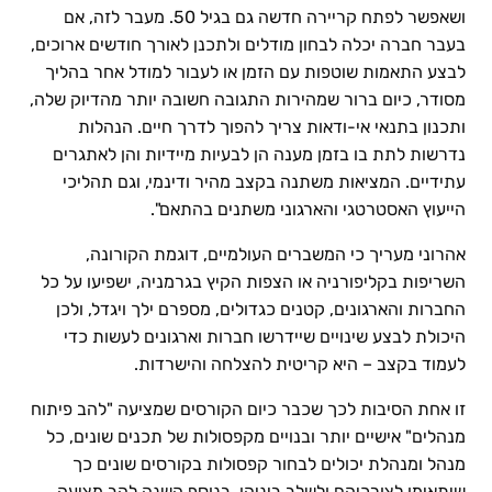
ושאפשר לפתח קריירה חדשה גם בגיל 50. מעבר לזה, אם
בעבר חברה יכלה לבחון מודלים ולתכנן לאורך חודשים ארוכים,
לבצע התאמות שוטפות עם הזמן או לעבור למודל אחר בהליך
מסודר, כיום ברור שמהירות התגובה חשובה יותר מהדיוק שלה,
ותכנון בתנאי אי-ודאות צריך להפוך לדרך חיים. הנהלות
נדרשות לתת בו בזמן מענה הן לבעיות מיידיות והן לאתגרים
עתידיים. המציאות משתנה בקצב מהיר ודינמי, וגם תהליכי
הייעוץ האסטרטגי והארגוני משתנים בהתאם".
אהרוני מעריך כי המשברים העולמיים, דוגמת הקורונה,
השריפות בקליפורניה או הצפות הקיץ בגרמניה, ישפיעו על כל
החברות והארגונים, קטנים כגדולים, מספרם ילך ויגדל, ולכן
היכולת לבצע שינויים שיידרשו חברות וארגונים לעשות כדי
לעמוד בקצב – היא קריטית להצלחה והישרדות.
זו אחת הסיבות לכך שכבר כיום הקורסים שמציעה "להב פיתוח
מנהלים" אישיים יותר ובנויים מקפסולות של תכנים שונים, כל
מנהל ומנהלת יכולים לבחור קפסולות בקורסים שונים כך
שיתאימו לצורכיהם ולשלב ביניהן. בנוסף השנה להב מציעה