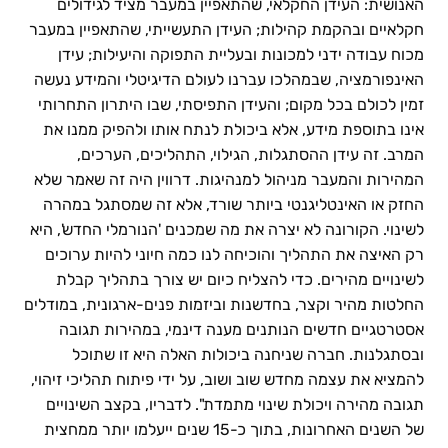
האנושית: העידן החקלאי, שהתאפיין במעבר מציד לגידולים
חקלאיים ובהקמת קהילות; העידן התעשייתי, שהתאפיין במעבר
מכוח עבודה ידני למכונות ובעליית התפוקה והיעילות; עידן
האינפורמציה, שבמהלכו עברנו לעולם הדיגיטלי והמידע נעשה
זמין לכולם בכל מקום; והעידן התפיסתי, שבו היתרון התחרותי
אינו בתוספת מידע, אלא ביכולת לנתח אותו ולהפיק ממנו את
המרב. זה עידן ההסתגלות, הגילוי, התהליכים, הערכים,
המהירות והמעבר מניהול למנהיגות. דרווין היה זה שאמר שלא
החזק או האינטליגנטי ביותר שורד, אלא זה שמסתגל במהרה
לשינוי. הקורונה לא יצרה את מה שמכנים 'הנורמלי החדש', היא
רק האיצה את התהליך והוכיחה לנו כמה חיוני להיות ערוכים
לשינויים מהירים. כדי להצליח כיום יש צורך בתהליך קבלת
החלטות מהיר וקצר, בחדשנות וביזמות פנים-ארגונית, במודלים
אסטרטגיים חדשים הנותנים מענה דינמי, במהירות תגובה
ובסתגלנות. חברה שניחנה ביכולות האלה היא זו שתוכל
להמציא את עצמה מחדש שוב ושוב, על ידי פיתוח תהליכי זיהוי,
תגובה מהירה ויכולת שינוי מתמדת". לדבריו, בקצב השינויים
של השנים האחרונות, בתוך כ-15 שנים ייעלמו יותר ממחצית