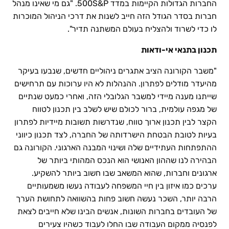
החברות הגדולות הקיימות במדד 500S&P. "גם מי שאינו מנהל
חברות בסדר הגודל הזה חייב לשנות את דרכי הניהול המוכרות
לו כדי לשרוד ולהצליח בעולם המשתנה תדיר".
תכנון בתנאי אי-ודאות
"משבר הקורונה הציב אתגרים ניהוליים חדשים, שנבעו בעיקר
מהיעדר מודלים לפתרון. ההנהלות לא היו ערוכות עם תרחישים
שייתנו מענה מיידי למשבר הגלובלי הזה, ואחרי כמעט שנתיים
של מגפה עולמית, ברור לכולם שיש לשלב בין תכנון לטווח
הקצר לבין תכנון ארוך טווח, שנדרשות תשובות מיידיות לפתרון
בעיות לטובת הבטחת הישרדותה של החברה, לצד תכנון כיווני
ההתפתחות העתידיים שלה ושינוי המבנה הארגוני. הקורונה גם
הבהירה לנו שההון האנושי הוא הנכס המהותי ביותר של
ארגונים וחברות, שהוא המשאב שבו חשוב ביותר להשקיע.
ערכים כמו איזון בין חיי המשפחה לעבודה נעשו משמעותיים
הרבה יותר, השכר נעשה חשוב פחות בהשוואה לתחושת הערך
של העובדים בחברות השונות, אנשים הבינו שלא חייבים לצאת
לפנסיה ממקום העבודה שבו החלו לעבוד כשהיו צעירים