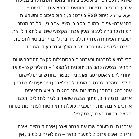
ארבע תוכניות חדשות המותאמות למציאות החדשה –
, ניהול ESG בארגונים, ניהול סיכונים והשקעות
ייעוץ עסקי
בסטארט-אפים. כמו כן בקרוב, מציין אהרוני, יוכל כל מנהל
הפונה לחברה לעבור מעין אבחון מקצועי שיסייע לתפור לו את
תוכנית הפיתוח המדויקת לו. מדובר, לדבריו, בביטוי לתפיסת
הפרסונליזציה שתופסת מקום הולך וגדל בעידן הנוכחי.
כדי לסייע לחברות ולארגונים בהסתגלות לקצב ההתרחשויות
המהיר, מציעה להב את תוכנית ה"מצפן" – תהליך קצר–מועד
ייחודי לייעוץ אסטרטגי וארגוני הנמשך כחודש וניתן ליישום
מיידי. במהלכו נכנסים מומחי להב לארגון ומסייעים לו בתכנון
אסטרטגי ובתכנון חדשנות אסטרטגית וביצוע תהליכים
ארגוניים מהירים, מתוך הבנה שהפריבילגיה לתהליכי תכנון
ארוכים איננה עוד. התוכנית כוללת התייחסות לפתרונות בטווח
הקצר ובטווח הארוך, במקביל.
אנחנו חיים בעולם שבו אם מנהל וארגון אינם דינמיים, אינם
זריזים, אינם ערוכים למענה מהיר – הם לא יהיו. כמובן, אין