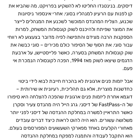
דיסקים. בנינטנדו החליטו לא להשקיע בפרויקט, מה שהביא את
קן לפנות עם הרעיון למנהליו בסוני. אחרי אינספור ניסיונות
שכנוע, הצליח המהנדס המוכשר לשכנע את המנהלים לייצר
את המוצר שפיתח ולהיכנס לשוק קונסולות המשחק, למרות
הספקנות הרבה מצידם והתפישה לפיה מדובר בצעצוע לא רווחי
עבור סוני. את הסוף של הסיפור כולם מכירים – סוני כבשה את
שוק קונסולות המשחק בסערה, כאשר פלייסטיישן, על ארבעת
הדגמים שיצאו לשוק מאז 1994, הפכה לקונסולה הנמכרת אי
פעם.
אבל יזמות פנים ארגונית לא בהכרח חייבת לבוא לידי ביטוי
כחדשנות מוצרית, אלא גם תהליכית, רעיונית או שירותית –
דוגמא אחרת ליזמות פנים ארגונית שהפכה להצלחה היא סיפורו
של ה-FastPass של דיסני. גרג הייל היה מהנדס צעיר וסקרן
כאשר התראיין למשרה במחלקת ההנדסה של דיסני לפני יותר
משלושה עשורים. הוא היה להוט לראות כיצד דברים עובדים
מאחורי הקלעים באחד מפארקי השעשועים המפורסמים בעולם.
הוא התקבל לעבודה והתמנה למפקח במחלקת ההנדסה