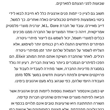
שבועות לפני הגעתם לפארקים.
חשוב גם לציין כי יזמות פנים ארגונית כלל לא חייבת לבוא לידי
ביטוי באמצעות פיתוחים טכנולוגיים כאלה ואחרים. כך למשל,
דייב מאיירס, עובד של חברת W.L. Gore, יצרנית מוצרי פלסטיק
אמריקאית, זיהה כי אחד המוצרים של החברה ממנו מכינים
כבלים למוצרי חשמל, יכול לשמש גם לייצור מיתרי גיטרה.
המיתרים החדשים התגלו לא רק כנוחים יותר לשימוש, אלא
הצליחו לשמור על המצלול שלהם יותר זמן ממיתרי גיטרה
רגילים. לאחר שהחברה השיקה אותם תחת המותג Elixir, הם
הפכו למיתרים הנמכרים ביותר בארצות הברית. רעיון זה נולד
במסגרת מדיניות החברה, אשר מתירה לעובדיה לעבוד על
פרויקטים אישיים ולפתח רעיונות חדשים במשך 10% מזמן
העבודה היומי שלהם, כפי שנהוג בלא מעט ארגונים בימינו.
יש כמובן אינספור דוגמאות נוספות ליזמות פנים ארגונית אשר
הביאה לפיתוח מוצרים ושירותים שהזניקו חברות קדימה.
השורה התחתונה היא שרעיונות טובים אינם תלויים בכסף או
בטכנולוגיה מתקדמת, אלא מצויים במוחותיהם של אנשים כמו