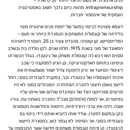
פנים ארגונית, או בשם הלועזי היותר קליט שלה –
Intrapreneurship, מהווה כיום נדבך חשוב באסטרטגיה
העסקית של אינספור חברות.
דוגמא מצוינת לביטוי בפועל של יזמות פנים ארגונית מצוי
בלידתה של קונסולת המשחקים הנמכרת ביותר אי פעם –
הפלייסטיישן. קן קוטרגי, מהנדס צעיר בן 25, הצטרף לחטיבת
הסאונד של סוני בשנת 1975. חלפו שנים, לקן נולדה בת ובשלב
מסוים הוא רכש לה קונסולת משחק של נינטנדו. בגלל הכשרתו
וניסיונו בתחום האלקטרוניקה, קן הגיע למסקנה כי שבב
דיגיטלי המיועד אך ורק להפקת צליל ישפר משמעותית את
איכות הקונסולה של נינטנדו. וכך, במקביל לעבודתו בסוני, החל
לייעץ באופן חיצוני לחברה המתחרה. המנהלים בסוני לא היו
מרוצים מפרויקט הצד של המהנדס שלהם ואף איימו עליו
בפיטורים, אך למזלו (ולמזלם) מנכ"ל החברה באותה עת, נוריו
אוגה, זיהה את ערכי היצירתיות, היזמות והחדשנות הטמונים
בקן ובמקום לפטרו, עודד אותו להביא אותם לידי ביטוי גם
בעבודתו בסוני. אך הסיפור לא נגמר כאן. במסגרת הייעוץ
לנינטנדו, קן פיתח קונסולת משחקים חדשה אשר התבססה על