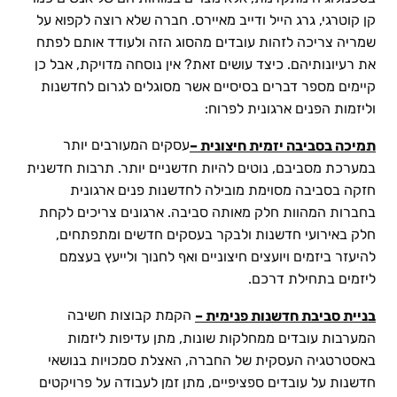
קן קוטרגי, גרג הייל ודייב מאיירס. חברה שלא רוצה לקפוא על
שמריה צריכה לזהות עובדים מהסוג הזה ולעודד אותם לפתח
את רעיונותיהם. כיצד עושים זאת? אין נוסחה מדויקת, אבל כן
קיימים מספר דברים בסיסיים אשר מסוגלים לגרום לחדשנות
וליזמות הפנים ארגונית לפרוח:
עסקים המעורבים יותר
תמיכה בסביבה יזמית חיצונית –
במערכת מסביבם, נוטים להיות חדשניים יותר. תרבות חדשנית
חזקה בסביבה מסוימת מובילה לחדשנות פנים ארגונית
בחברות המהוות חלק מאותה סביבה. ארגונים צריכים לקחת
חלק באירועי חדשנות ולבקר בעסקים חדשים ומתפתחים,
להיעזר ביזמים ויועצים חיצוניים ואף לחנוך ולייעץ בעצמם
ליזמים בתחילת דרכם.
הקמת קבוצות חשיבה
בניית סביבת חדשנות פנימית –
המערבות עובדים ממחלקות שונות, מתן עדיפות ליזמות
באסטרטגיה העסקית של החברה, האצלת סמכויות בנושאי
חדשנות על עובדים ספציפיים, מתן זמן לעבודה על פרויקטים