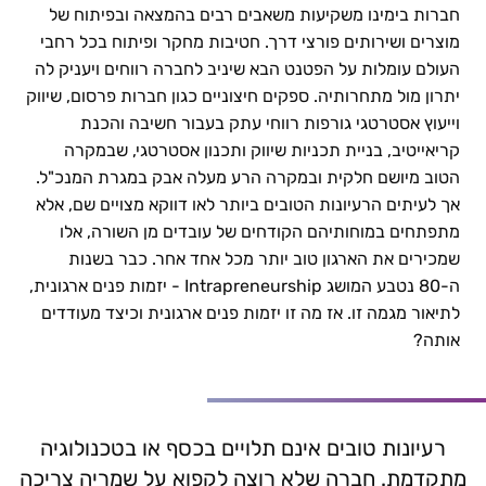
חברות בימינו משקיעות משאבים רבים בהמצאה ובפיתוח של
החדשנות נמצאת דווקא במקום האחרון שרובנו מחפשים |
מוצרים ושירותים פורצי דרך. חטיבות מחקר ופיתוח בכל רחבי
כותבי להב פיתוח מנהלים
העולם עומלות על הפטנט הבא שיניב לחברה רווחים ויעניק לה
יתרון מול מתחרותיה. ספקים חיצוניים כגון חברות פרסום, שיווק
וייעוץ אסטרטגי גורפות רווחי עתק בעבור חשיבה והכנת
קריאייטיב, בניית תכניות שיווק ותכנון אסטרטגי, שבמקרה
הטוב מיושם חלקית ובמקרה הרע מעלה אבק במגרת המנכ"ל.
אך לעיתים הרעיונות הטובים ביותר לאו דווקא מצויים שם, אלא
מתפתחים במוחותיהם הקודחים של עובדים מן השורה, אלו
שמכירים את הארגון טוב יותר מכל אחד אחר. כבר בשנות
ה-80 נטבע המושג Intrapreneurship - יזמות פנים ארגונית,
לתיאור מגמה זו. אז מה זו יזמות פנים ארגונית וכיצד מעודדים
אותה?
רעיונות טובים אינם תלויים בכסף או בטכנולוגיה
מתקדמת. חברה שלא רוצה לקפוא על שמריה צריכה