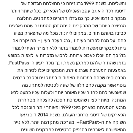
והשליטה. בשנת 1999 גרג זיהה כי ההצלחה הגדולה של
דיסניוורלד היא גם עקב האכילס של הפארק. ככל שיותר ויותר
מבקרים זרמו אליו, כך גם גדלו התורים למתקנים. התלונה
הנפוצה ביותר של המבקרים הייתה זמן ההמתנה שהם נאלצים
לבזבז באותם תורים, במקום ליהנות מכל מה שהפארק מציע
להם. על מנת לפתור בעיה זו, גרג העלה רעיון – מה יקרה אם
ניתן למבקרים אפשרות לעמוד בתור ללא הצורך הפיזי לעמוד
בו? כך הם יוכלו לאכול ארוחה, לרכוש מזכרות או לצפות במופע
בזמן שהתור שלהם למתקן נשמר. וכך נולד רעיון ה-FastPass.
באמצעות המערכת שגרג פיתח, המבקרים יכלו לסרוק את
הכרטיסים שלהם במכונות הצמודות למתקנים ולקבל כרטיס
נוסף אשר מקנה להם חלון של שעה לכניסה למתקן, מה
שמאפשר להם לחזור אליו מאוחר יותר ולעלות עליו כמעט ללא
המתנה. מיותר לציין שהמערכת הפכה להצלחה מסחררת
מרגע הטמעתה בפארק ביולי 1999 ומאוחר יותר הוכנסה לכל
הפארקים של דיסני ברחבי העולם. בשנת 2014 דיסני אף
השיקה את ה-FastPast+, מערכת מתקדמת יותר, ללא נייר,
המאפשרת לאורחים להנפיק כרטיסים למתקנים השונים