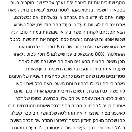
נוסף שמוכיח את זה בצורה יפה נערך על ידי שני חוקרים בשם
בסטארדי ושפיר. בניסוי נאמר לסטודנטים: "עשיתם בחינה מאוד
קשה ואתם לא יודעים אם עברתם או נכשלתם. אם נכשלתם,
אתם צריכים לעשות מועד ב' בעוד כמה חודשים, אבל בשבוע
הבא תכננתם לקחת חופשה בהוואי שמוצעת במחיר טוב, הנה
שלוש אופציות שאנחנו נותנים לכם: לקחת את החופשה, לבטל
את החופשה או לשלם לסוכן שלכם 5 דולר כדי לדחות את
ההחלטה". 80% מהנשאלים ענו שישלמו 5 דולר לסוכן. לאחר
מכן נשאלו מחצית מהעונים האם הם ייסעו לחופשה לאחר
שעברו את הבחינה ונענו בתשובה חיובית, כיוון שאותם
סטודנטים טענו שהם רוצים לחגוג. למחצית השנייה של העונים
נאמר כי הם נכשלו בבחינה והם נשאלו האם בכל זאת ייסעו
לחופשה. גם הם נתנו תשובה חיובית ונימקו אותה בכך שהם
רוצים לפצות את עצמם על הכישלון בבחינה. בסופו של דבר
אותו סוכן יכול להרוויח הרבה כסף בגלל שאותם סטודנטים חיכו
לאינפורמציה שתצדיק את ההחלטה שלמעשה הם כבר קיבלו.
כמו שכתב מארק האדון בספר "סיפורו המוזר של הכלב בשעת
לילה", שמסופר דרך העיניים של כריסטופר, ילד בעל תסמונת