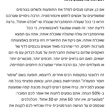
אם כן, אנחנו מנסים למדל את התופעות ולשלוט בגורמים
שמשפיעים על אנשים לחפש אינפורמציה. הרבה ניסויים שערכנו
הראו כי ככל שעולה ההסתברות שנגלה ש-"אכלנו אותה", נרצה
לדעת יותר. זה משהו שמנוגד לאינטואיציה, כי ככל
שההסתברות עולה שתגלה שאכלת אותה, אתה גם תמצא
שאכלת אותה. אם ניקח את התיאוריה הזו ונדגים באמצעותה
מערכות יחסים, הרי שהרבה מאוד אנשים נכנסים לדף של
האקסים שלהם ברשתות החברתיות על מנת לבדוק עם מי הם
יוצאים, האם הם נראים יפים יותר, חכמים יותר, מוכשרים יותר
או מוצלחים יותר, גם הרבה אחרי שמערכת היחסים הסתיימה.
זה רלוונטי במקומות רבים אחרים. לדוגמא, תופעה בשם "שימור
חוסר הפעולה" המתרחשת בשוק ההון, ובאופן ספציפי בכל מה
שנוגע למכירות. נניח ואתם רוצים לקנות מכונת קפה שמוצעת
ב-50% הנחה. אתם נוסעים לחנות ואז אומר לכם המוכר:
"מצטערים, אין יותר 50 אחוז, יש 30 אחוז". הכלכלנים
שנסמכים על הגישה הנורמטיבית יגידו שכדאי לכם לקנות את