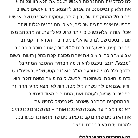
לנו למדל את ההתנהגות האנושית, גם את הלא רציונליות או
את הלא קונסיסטנטיות שבהן. לדוגמא, מדוע אנשים משווים
מחירים? המחקרים שלי, בין היתר, עוסקים באלמנט שבו אנשים
מחפשים אינפורמציה שלילית, לא כי הם נהנים לגלות שהם
אכלו אותה, אלא פשוט כי יותר גרוע לא לדעת. זה מתכתב מצוין
עם קונספט שכולנו כישראלים מכירים – הפראייר. קניתם
מכונת קפה, היא עלתה לכם 300 דולר, אתם הולכים ברחוב
שבוע אחר כך ורואים את אותה מכונת קפה בחלון ראווה ורשום
"מבצע". רובנו ניכנס לראות מה המחיר. ההסבר המתקבל
בדרך כלל לגבי התופעה הנ"ל הוא "זה קטע של ישראלים" ויש
בזה מן האמת. כשהולנדי, למשל, קונה מוצר במאה דולר, הוא
יודע שגם אם ילך עשרה קילומטר, הוא לא ימצא מחיר אחר. זה
המחיר. בישראל, לעומת זאת, המחירים מאוד דינמיים
ומהמחקרים מסתבר שאנחנו לא נפסיק לחפש את
האינפורמציה עד שנגלה שאכלנו אותה – מה שגורם לנו לתייג
את הארגונים שמהם קנינו כארגונים שרימו אותנו ופגעו בנו,
למרות שזה לא בהכרח המצב.
רגש החרטה כמנוע כלכלי