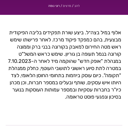
/
/
רוני נומה
להב
מרצים
אלוף במיל בצה״ל. ביצע שורת תפקידים בליבה הפיקודית
מבצעית, בהם כמפקד פיקוד מרכז. לאחר פרישתו שימש
ראש מטה החירום למאבק בקורונה בבני ברק וממונה
קורונה בנמל תעופה בן גוריון. שימש כראש המשל"ט
במנהלת "אופק חדש" שהוקמה מיד לאחר ה-7.10.2023
במטרה לתת סיוע ראשוני לתושבי העוטף, כחלק ממנהלת
"תקומה". כיום עוסק ביוזמות בתחומי החוסן הלאומי, לצד
היותו איש עסקים, שותף ובעלים במספר חברות, וכן מכהן
כיו"ר בחברות עסקיות ובמספר עמותות העוסקות בנוער
בסיכון ונפגעי פוסט טראומה.