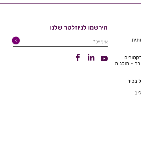
הירשמו לניוזלטר שלנו
תית
אימייל*
קישור ללינקדין
קישור לפייסבוק
קטורים
קישור ליוטיוב
רה - תוכנית
 בכיר
ים