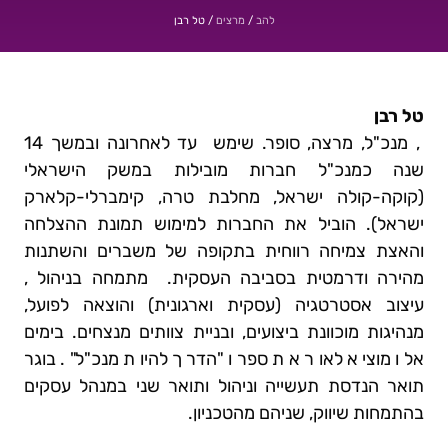
/
/
טל רבן
להב
מרצים
טל רבן
, מנכ"ל, מרצה, סופר. שימש עד לאחרונה ובמשך 14
שנה כמנכ"ל חברות מובילות במשק הישראלי
(קוקה-קולה ישראל, מחלבת טרה, קימברלי-קלארק
ישראל). הוביל את החברות למימוש תמונת ההצלחה
והאצת צמיחה רווחית בתקופה של משברים והשתנות
מהירה ודרמטית בסביבה העסקית. מתמחה בניהול ,
עיצוב אסטרטגיה (עסקית וארגונית) והוצאה לפועל,
מנהיגות מוכוונת ביצועים, ובניית צוותים מנצחים. בימים
אלו מוציא לאור את ספרו "הדרך להיות מנכ"ל". בוגר
תואר הנדסת תעשייה וניהול ותואר שני במנהל עסקים
בהתמחות שיווק, שניהם מהטכניון.