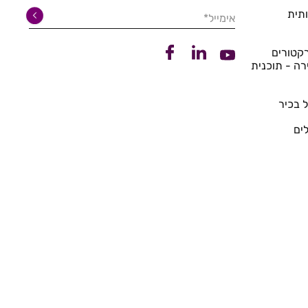
תית
אימייל*
קישור ללינקדין
קישור לפייסבוק
קטורים
קישור ליוטיוב
רה - תוכנית
 בכיר
ים