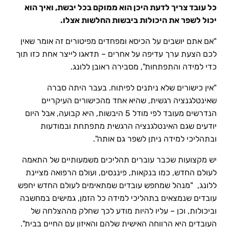
כל עובד צריך לדעת היכן הוא ממוקם בכל יבשת, ואיך הוא
יכול לשפר את היכולות ביבשות החלשות אצלו.
"אם אתם יושבים על הכיסא ומפחדים מפיטורים זה אומר שאין
לכם הצעת ערך עדיפה על אחרים – תדאגו לייצר אחת כזו תוך
כדי למידה והתפתחות", מסבירה ראובן ללונג.
"אין כישורים שלא ניתנים לפיתוח. בעבר היתה סברה
שאינטלגנציה רגשית, שהיא אחד מהכישורים העיקריים
הנדרשים מעובד לפי מודל 5 היבשות, היא קבועה, אבל היום
יודעים שגם האינטלגנציה הרגשית מתפתחת ובמודעות
ובתהליכי למידה ניתן לשפר גם אותה".
יש מקצועות שכבר עוברים תהליכים משמעותיים של התאמה
לעולם החדש, כמו בנקאות, פיננסים, ועולם הרפואה מציינת
ללונג, "מנהל שמחפש עובדים שמתאימים לעולם החדש יחפש
עובדים שנמצאים בתהליכי למידה כל הזמן, גמישים במחשבה
וביכולות, וכן – עליו להיות מודע לכך שחלק מההצלחה של
העובדים היא הרווחה האישית שלהם והאיזון עם החיים בבית".