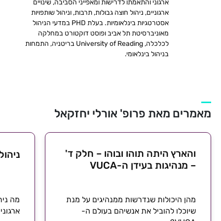
ארגוני והתאמתו לדרישות ומאפייני הסביבה, שינויים
ארגוניים, ניהול חוצה גבולות, תרבות, וניהול שותפויות
אסטרטגיות בינלאומיות. בעלת PHD במדעי הניהול
מאוניברסיטת תל אביב ופוסט דוקטורט במחלקה
לכלכלה, University of Reading בריטניה, התמחות
בניהול בינלאומי.
מאמרים מאת פרופ' אורלי יחזקאל
והארץ היתה תוהו ובוהו – חלק ד'
ניהול
– מנהיגות בעידן ה-VUCA
מהן היכולות שנדרשות ממנהיגים על מנת
מה נית
שיוכלו להוביל את אנשיהם בעולם ה-
ארגוני