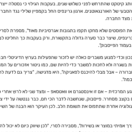
ג קיטקט שהתרחש לפני כשלוש שנים, בעקבות הגילוי כי נסטלה ייצר
 הטבעי של האורנגאוטנים. ארגון גרינפיס החל בקמפיין שלילי נגד החב
 מצד החברה.
ת הפוסטים שלא מחקו תקפו בתגובות אגרסיביות מאוד", מספרת לסרי.
גרינפיס, שיצר כבר סערה גדולה בתקשורת, ורק בעקבות כך החליטו ל
עמוד הפייסבוק".
ן וכדי למנוע משברים כאלה יש לזכור שהפעילות בערוץ הדיגיטלי חברת
ות בשגרה ולא לחכות למשבר כדי להיות שם, כמו ניטור אזכורים על ה
ברורה – אבל מבלי להיכנס לפאניקה", היא מדגישה, "צריך גם לדעת לה
מה".
ע המרכזית – אם זו אינסטגרם או וואטסאפ – ומצד שני לא לרוץ אחרי כ
ם בקצב מסחרר. פייסבוק, שנחשבה לדבר הכי חם, כבר ננטשה על ידי צ
ולוגיה אחרת שתתפוס את תשומת הלב. לכן העיקר הוא הבנה של השינו
 אמיתי במוצר או בשירות", מסבירה לסרי, "לכן שיווק כיום לא יכול להי