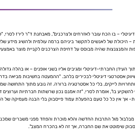
גיטלי – בו הכח עובר לאזרחים ולצרכנים", מאבחנת ד"ר לירז לסרי, "
 – היכולת של לאנשים לתקשר ביניהם ברמה עולמית ולהשיג מידע שלא
ות והמנצנצות שהיה מבוסס על דחיפת הצרכנים לקניית מוצר באמצעים מ
תוך העידן החברתי-דיגיטלי ומגיבים אליו בשני אופנים – או בהלה גדול
ווק אסטרטגי דיגיטלי לבכירים בלהב. "ההמעטה בחשיבות מביאה בדרך
תחרויות לייקים, בלי כל אסטרטגיה ברורה. זה נובע מתוך התחושה שמד
השקיע בו", אומרת לסרי, "זה אמנם נכון שרשתות חברתיות וערוצים די
- אך אין כל כל טעם בהפעלת עמוד פייסבוק בלי הבנה מעמיקה של השי
מבלבול מול התרבות החדשה והלא מוכרת והפחד מפני משברים שמכניסי
סבוק שימוטט את שם החברה, אך זה לא בהכרח המצב".