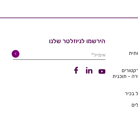
הירשמו לניוזלטר שלנו
תית
אימייל*
קישור ללינקדין
קישור לפייסבוק
קטורים
קישור ליוטיוב
רה - תוכנית
 בכיר
ים