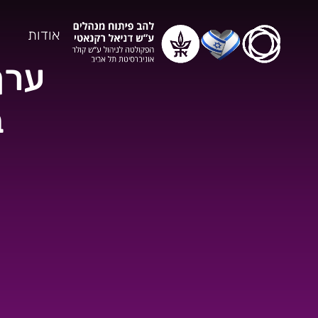
אודות
ערך
ב