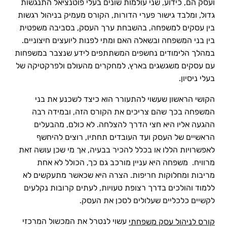
ועסק הם, כידוע, שני עולמות שונים בעלי פוטנציאל התנגשות
גדול, ומלבד גישור פערי הדורות, הקורס מעמיק בניהול רגשות
בין עסקים למשפחה, בהשבחת ערך העסק, בסביבה משפטית
בין בני המשפחה ובשאלה האם ומתי לפנות ליועצים חיצוניים.
במהלך הלימודים נחשפים המשתתפים לידע שנצבר במשפחות
עם עסקים משגשגים בארץ, למחקרים מהעולם ולפרקטיקה של
בעלי ניסיון.
הקושי הראשון שעשוי להתעורר הוא כיצד לשכנע את בני
המשפחה בכך שהם צריכים את הקורס הזה, ובמידה רבה
ההגעה אליו היא חצי הדרך להצלחה. לא כולם, מהבעלים
הראשיים של העסק ועד העובדים תחתיו, רוצים להיחשף
לאפשרויות הללו או בכלל להכיר בבעיה, אך מי שכן עושה זאת
מרוויח. משפחה היא עניין מורכב גם כך, הכולל לא אחת
מריבות ומחלוקות חריפות. הצרה היא שכאשר מתעקשים לא
ללמוד והולכים בדרך רצופת טעויות, לעתים קרובות נקלעים
לקשיים כלכליים שעלולים לסכן את העסק.
עשוי לנטרל את המכשול המרכזי
קורס לניהול עסק משפחתי