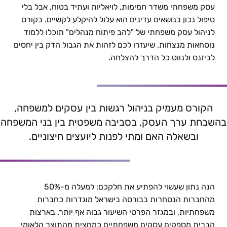
עסק משפחתי משדר חמימות, לויאליות ועתיד בטוח, אבל בלי
משפחה בלי הפרעה: כך תוכלו לשמר את העסק המשפחתי |
טיפול נכון בנושאים עדינים הוא עלול להיקלע לקשיים. בקורס
כותבי להב פיתוח מנהלים
לניהול עסק משפחתי של "להב פיתוח מנהלים" תוכלו ללמוד
נוסחאות מנצחות, שיעזרו לכם לזהות את הגבול הדק בין יחסים
לביזנס ולנווט כל הדרך להצלחה.
הקורס מעמיק בניהול רגשות בין עסקים למשפחה,
בהשבחת ערך העסק, בסביבה משפטית בין בני המשפחה
ובשאלה האם ומתי לפנות ליועצים חיצוניים.
הנה נתון שעשוי להפתיע את חלקכם: למעלה מ-50%
מהחברות הנסחרות בבורסה בישראל מוגדרות כחברות
משפחתיות, ובמגזר הפרטי השיעור גבוה אף יותר. בארצות
הברית מספקים עסקים משפחתיים כמחצית מהתוצר הלאומי