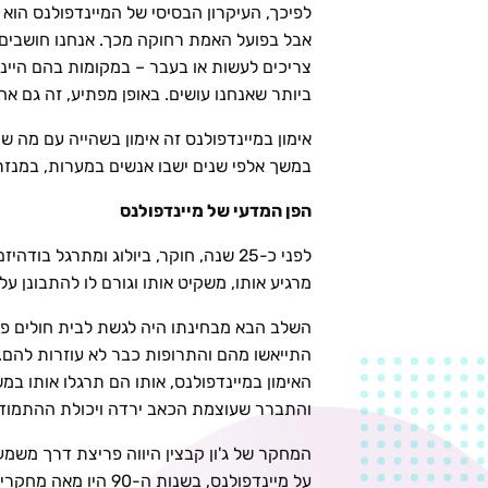
לפיכך, העיקרון הבסיסי של המיינדפולנס הוא 
אבל בפועל האמת רחוקה מכך. אנחנו חושבים שא
צריכים לעשות או בעבר – במקומות בהם היינו 
ביותר שאנחנו עושים. באופן מפתיע, זה גם אח
אימון במיינדפולנס זה אימון בשהייה עם מה 
במשך אלפי שנים ישבו אנשים במערות, במנזרי
הפן המדעי של מיינדפולנס
לפני כ-25 שנה, חוקר, ביולוג ומתרגל 
מרגיע אותו, משקיט אותו וגורם לו להתבונן 
השלב הבא מבחינתו היה לגשת לבית חולים פס
התייאשו מהם והתרופות כבר לא עוזרות להם.
האימון במיינדפולנס, אותו הם תרגלו אותו ב
והתברר שעוצמת הכאב ירדה ויכולת ההתמוד