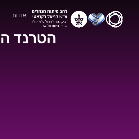
אודות
הטרנד העד
ב