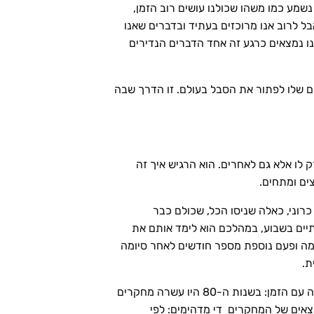
נשמע כמו משהו שכולנו עושים רוב הזמן,
בל לרוב אנו מרוכזים בעתיד ובדברים שאנו
נו נמצאים כרגע זה אחד הדברים הנדירים
ים שלו לפתור את הסבל בעולם. זו הדרך שבה
א רק לו אלא גם לאחרים. הוא הרגיש איך זה
ים ומתחים.
וני, כאלה שניסו הכל, שכולם כבר
יים בשבוע, במהלכם הוא לימד אותם את
ימה ופעם נוספת מספר חודשים לאחר סיומה
ת.
המחקר של ג'ון קבצין היווה פריצת דרך משמעותית בתחום ובהשראתו החלו לצוץ שורה של מחקרים שרק הלכה וגדלה עם הזמן: בשנות ה-80 היו עשרה מחקרים
פרסמו כבר 550 מחקרים על מיינדפולנס. הממצאים של המחקרים די מדהימים: לפי