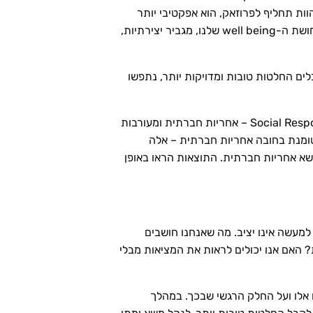
ות תחליף לפרוזאק, הוא אפקטיבי יותר
מהתרופה ולא כולל את תופעות הלוואי שלה, הוא מפחית דיכאון ומתחים, הוא מגביר את תחושת האושר, מגביר את תחושת ה-well being שלנו, מגביר יצירתיות,
ם החלטות טובות ומדויקות יותר, נתפשו
מחקר שנעשה ב-INSEAD בדק את הנושא לעומק. בדקו שתי קבוצות נבדקים, קבוצה אחת עשתה קורס ב-Social Responsibilty – אחריות חברתית ומעורבות
ומנת בחובה אחריות חברתית – אלה
א אחריות חברתית. התוצאות הראו באופן
למעשה אינו יציב. מה שאנחנו חושבים
? האם אנו יכולים לראות את המציאות מבלי
 אלו ועל החלק הרגשי שבכך. במהלך