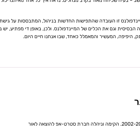
ב – בעיה שכיחה מאוד בקרב מנהלים. נראה איך כל אחד מאיתנו יכול 
יינדפולנס זו העובדה שהתפישות החדשות בניהול, המתבססות על גישת
בסיסית וגם את הכלים של המיינדפולנס. ולכן, באופן די מפתיע, יש בי
 היפיפה, המעשיר והמאמלל כאחד, שבו אנחנו חיים היום.
ר
מנכ"לית ומנהלת אקדמית של להב, בין השנים 2002-2006. הקימה וניהלה חברת סטרט-אפ להוצאה לאור