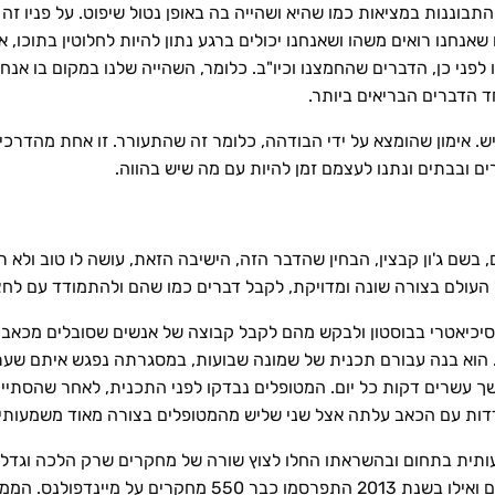
התבוננות במציאות כמו שהיא ושהייה בה באופן נטול שיפוט. על פניו זה 
נחנו רואים משהו ושאנחנו יכולים ברגע נתון להיות לחלוטין בתוכו, א
לפני כן, הדברים שהחמצנו וכיו"ב. כלומר, השהייה שלנו במקום בו אנח
ד הדברים הבריאים ביותר.
שיש. אימון שהומצא על ידי הבודהה, כלומר זה שהתעורר. זו אחת מהדרכ
ם ובבתים ונתנו לעצמם זמן להיות עם מה שיש בהווה.
בודהיזם, בשם ג'ון קבצין, הבחין שהדבר הזה, הישיבה הזאת, עושה לו טוב ול
על העולם בצורה שונה ומדויקת, לקבל דברים כמו שהם ולהתמודד עם לחצ
יכיאטרי בבוסטון ולבקש מהם לקבל קבוצה של אנשים שסובלים מכאב כר
 הוא בנה עבורם תכנית של שמונה שבועות, במסגרתה נפגש איתם שעת
משך עשרים דקות כל יום. המטופלים נבדקו לפני התכנית, לאחר שהסתי
דות עם הכאב עלתה אצל שני שליש מהמטופלים בצורה מאוד משמעותי
על מיינדפולנס, בשנות ה-90 היו מאה מחקרים ואילו בשנת 2013 הת