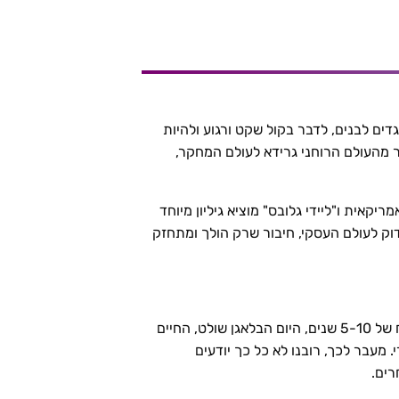
ים לבנים, לדבר בקול שקט ורגוע ולהיות
בר מהעולם הרוחני גרידא לעולם המחקר,
250 שנה) הפך לפתע לטרנד החדש, טרנד שמקבל תכנית ב-"60 דקות" האמריקאית ו"ליידי גלובס" מוציא גיליון מיוחד
דוק לעולם העסקי, חיבור שרק הולך ומתחזק
אז מה זה בעצם מיינדפולנס? העולם בו אנו חיים כיום הינו עולם לא יציב לחלוטין. אם בעבר יכולנו לתכנן קדימה לטווח של 5-10 שנים, היום הבלאגן שולט, החיים
 מעבר לכך, רובנו לא כל כך יודעים
רים.