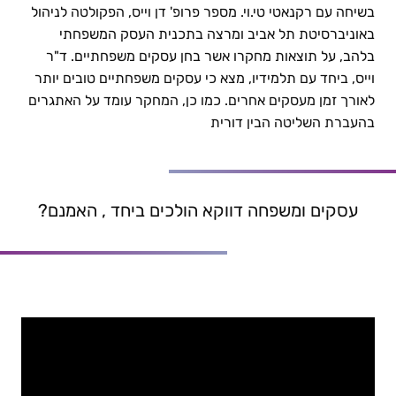
בשיחה עם רקנאטי טי.וי. מספר פרופ' דן וייס, הפקולטה לניהול
הזדמנויות ואתגרים בעסקים משפחתיים | פרופ' דן וייס, רו"ח
באוניברסיטת תל אביב ומרצה בתכנית העסק המשפחתי
בלהב, על תוצאות מחקרו אשר בחן עסקים משפחתיים. ד"ר
וייס, ביחד עם תלמידיו, מצא כי עסקים משפחתיים טובים יותר
לאורך זמן מעסקים אחרים. כמו כן, המחקר עומד על האתגרים
בהעברת השליטה הבין דורית
עסקים ומשפחה דווקא הולכים ביחד , האמנם?